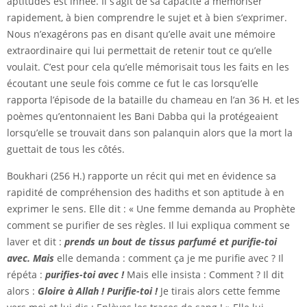
aptitudes est innée. Il s’agit de sa capacité à mémoriser
rapidement, à bien comprendre le sujet et à bien s’exprimer.
Nous n’exagérons pas en disant qu’elle avait une mémoire
extraordinaire qui lui permettait de retenir tout ce qu’elle
voulait. C’est pour cela qu’elle mémorisait tous les faits en les
écoutant une seule fois comme ce fut le cas lorsqu’elle
rapporta l’épisode de la bataille du chameau en l’an 36 H. et les
poèmes qu’entonnaient les Bani Dabba qui la protégeaient
lorsqu’elle se trouvait dans son palanquin alors que la mort la
guettait de tous les côtés.
Boukhari (256 H.) rapporte un récit qui met en évidence sa
rapidité de compréhension des hadiths et son aptitude à en
exprimer le sens. Elle dit : « Une femme demanda au Prophète
comment se purifier de ses règles. Il lui expliqua comment se
laver et dit :
prends un bout de tissus parfumé et purifie-toi
avec. Mais
elle demanda : comment ça je me purifie avec ? Il
répéta :
purifies-toi avec !
Mais elle insista : Comment ? Il dit
alors :
Gloire à Allah ! Purifie-toi !
Je tirais alors cette femme