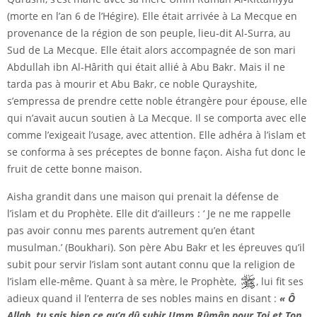
(morte en l’an 6 de l’Hégire). Elle était arrivée à La Mecque en
provenance de la région de son peuple, lieu-dit Al-Surra, au
Sud de La Mecque. Elle était alors accompagnée de son mari
Abdullah ibn Al-Hârith qui était allié à Abu Bakr. Mais il ne
tarda pas à mourir et Abu Bakr, ce noble Qurayshite,
s’empressa de prendre cette noble étrangère pour épouse, elle
qui n’avait aucun soutien à La Mecque. Il se comporta avec elle
comme l’exigeait l’usage, avec attention. Elle adhéra à l’islam et
se conforma à ses préceptes de bonne façon. Aisha fut donc le
fruit de cette bonne maison.
Aisha grandit dans une maison qui prenait la défense de
l’islam et du Prophète. Elle dit d’ailleurs : ‘ Je ne me rappelle
pas avoir connu mes parents autrement qu’en étant
musulman.’ (Boukhari). Son père Abu Bakr et les épreuves qu’il
subit pour servir l’islam sont autant connu que la religion de
l’islam elle-même. Quant à sa mère, le Prophète,
, lui fit ses
adieux quand il l’enterra de ses nobles mains en disant :
« Ô
Allah, tu sais bien ce qu’a dû subir Umm Rûmân pour Toi et Ton