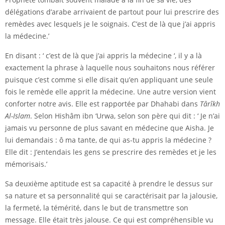
délégations d’arabe arrivaient de partout pour lui prescrire des
remèdes avec lesquels je le soignais. C’est de là que j’ai appris
la médecine.’
En disant : ‘ c’est de là que j’ai appris la médecine ‘, il y a là
exactement la phrase à laquelle nous souhaitons nous référer
puisque c’est comme si elle disait qu’en appliquant une seule
fois le remède elle apprit la médecine. Une autre version vient
conforter notre avis. Elle est rapportée par Dhahabi dans
Târîkh
Al-Islam
. Selon Hishâm ibn ‘Urwa, selon son père qui dit : ‘ Je n’ai
jamais vu personne de plus savant en médecine que Aisha. Je
lui demandais : ô ma tante, de qui as-tu appris la médecine ?
Elle dit : J’entendais les gens se prescrire des remèdes et je les
mémorisais.’
Sa deuxième aptitude est sa capacité à prendre le dessus sur
sa nature et sa personnalité qui se caractérisait par la jalousie,
la fermeté, la témérité, dans le but de transmettre son
message. Elle était très jalouse. Ce qui est compréhensible vu