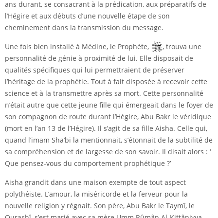
ans durant, se consacrant à la prédication, aux préparatifs de
l’Hégire et aux débuts d’une nouvelle étape de son
cheminement dans la transmission du message.
Une fois bien installé à Médine, le Prophète,
, trouva une
personnalité de génie à proximité de lui. Elle disposait de
qualités spécifiques qui lui permettraient de préserver
l’héritage de la prophétie. Tout à fait disposée à recevoir cette
science et à la transmettre après sa mort. Cette personnalité
n’était autre que cette jeune fille qui émergeait dans le foyer de
son compagnon de route durant l’Hégire, Abu Bakr le véridique
(mort en l’an 13 de l’Hégire). Il s’agit de sa fille Aisha. Celle qui,
quand l’imam Sha’bi la mentionnait, s’étonnait de la subtilité de
sa compréhension et de largesse de son savoir. Il disait alors : ‘
Que pensez-vous du comportement prophétique ?’
Aisha grandit dans une maison exempte de tout aspect
polythéiste. L’amour, la miséricorde et la ferveur pour la
nouvelle religion y régnait. Son père, Abu Bakr le Taymî, le
Qurashî, s’est marié avec sa mère Umm Rûmân Al-Kittâniyya