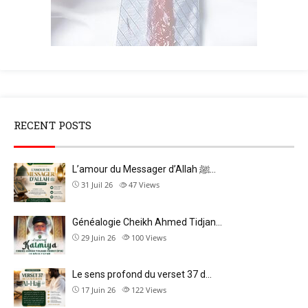
RECENT POSTS
L’amour du Messager d’Allah ﷺ…
31 Juil 26
47
Views
Généalogie Cheikh Ahmed Tidjan…
29 Juin 26
100
Views
Le sens profond du verset 37 d…
17 Juin 26
122
Views