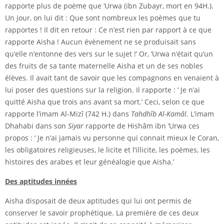
rapporte plus de poème que ‘Urwa (ibn Zubayr, mort en 94H.).
Un jour, on lui dit : Que sont nombreux les poèmes que tu
rapportes ! Il dit en retour : Ce n’est rien par rapport à ce que
rapporte Aisha ! Aucun évènement ne se produisait sans
qu’elle n’entonne des vers sur le sujet !’ Or, ‘Urwa n’était qu’un
des fruits de sa tante maternelle Aisha et un de ses nobles
élèves. Il avait tant de savoir que les compagnons en venaient à
lui poser des questions sur la religion. Il rapporte : ‘ Je n’ai
quitté Aisha que trois ans avant sa mort.’ Ceci, selon ce que
rapporte l’imam Al-Mizî (742 H.) dans
Tahdhîb Al-Kamâl
. L’imam
Dhahabi dans son
Siyar
rapporte de Hishâm ibn ‘Urwa ces
propos : ‘ Je n’ai jamais vu personne qui connait mieux le Coran,
les obligatoires religieuses, le licite et l’illicite, les poèmes, les
histoires des arabes et leur généalogie que Aisha.’
Des aptitudes innées
Aisha disposait de deux aptitudes qui lui ont permis de
conserver le savoir prophétique. La première de ces deux