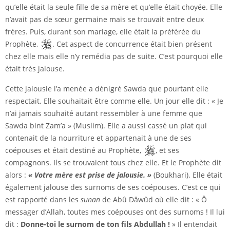
qu’elle était la seule fille de sa mère et qu’elle était choyée. Elle
n’avait pas de sœur germaine mais se trouvait entre deux
frères. Puis, durant son mariage, elle était la préférée du
Prophète,
. Cet aspect de concurrence était bien présent
chez elle mais elle n’y remédia pas de suite. C’est pourquoi elle
était très jalouse.
Cette jalousie l’a menée a dénigré Sawda que pourtant elle
respectait. Elle souhaitait être comme elle. Un jour elle dit : « Je
n’ai jamais souhaité autant ressembler à une femme que
Sawda bint Zam’a » (Muslim). Elle a aussi cassé un plat qui
contenait de la nourriture et appartenait à une de ses
coépouses et était destiné au Prophète,
, et ses
compagnons. Ils se trouvaient tous chez elle. Et le Prophète dit
alors :
« Votre mère est prise de jalousie. »
(Boukhari). Elle était
également jalouse des surnoms de ses coépouses. C’est ce qui
est rapporté dans les
sunan
de Abû Dâwûd où elle dit : « Ô
messager d’Allah, toutes mes coépouses ont des surnoms ! Il lui
dit :
Donne-toi le surnom de ton fils Abdullah !
» Il entendait