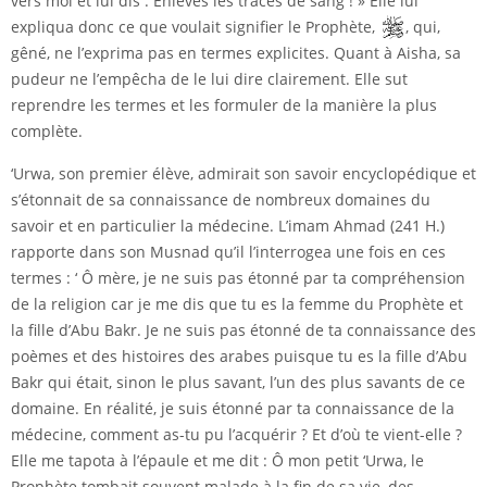
vers moi et lui dis : Enlèves les traces de sang ! » Elle lui
expliqua donc ce que voulait signifier le Prophète,
, qui,
gêné, ne l’exprima pas en termes explicites. Quant à Aisha, sa
pudeur ne l’empêcha de le lui dire clairement. Elle sut
reprendre les termes et les formuler de la manière la plus
complète.
‘Urwa, son premier élève, admirait son savoir encyclopédique et
s’étonnait de sa connaissance de nombreux domaines du
savoir et en particulier la médecine. L’imam Ahmad (241 H.)
rapporte dans son Musnad qu’il l’interrogea une fois en ces
termes : ‘ Ô mère, je ne suis pas étonné par ta compréhension
de la religion car je me dis que tu es la femme du Prophète et
la fille d’Abu Bakr. Je ne suis pas étonné de ta connaissance des
poèmes et des histoires des arabes puisque tu es la fille d’Abu
Bakr qui était, sinon le plus savant, l’un des plus savants de ce
domaine. En réalité, je suis étonné par ta connaissance de la
médecine, comment as-tu pu l’acquérir ? Et d’où te vient-elle ?
Elle me tapota à l’épaule et me dit : Ô mon petit ‘Urwa, le
Prophète tombait souvent malade à la fin de sa vie, des