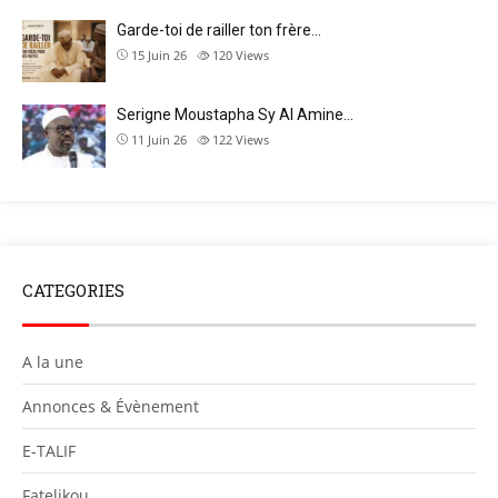
Garde-toi de railler ton frère…
15 Juin 26
120
Views
Serigne Moustapha Sy Al Amine…
11 Juin 26
122
Views
CATEGORIES
A la une
Annonces & Évènement
E-TALIF
Fatelikou