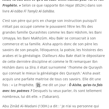
Prophète. »
Selon ce que rapporte Ibn Hajar (852H.) dans son
livre
Al-Isâba Fî Tamyîz Al-Sahâba
.
C’est son père qui pris en charge son instruction puisqu’il
n’était pas occupé comme le pouvaient l’être les fils des
grandes famille Qurashites comme les Bani Hâshim, les Bani
Umayya, les Bani Makhzûm. Abu Bakr se consacrait à son
commerce et sa famille. Aisha appris donc de son père les
savoirs de son peuple, l’éloquence, la poésie, les histoires des
arabes et la généalogie. D’ailleurs Abu Bakr était le dépositaire
de cette dernière discipline et comme le fit remarquer Ibn
Hishâm dans sa
Sîra
, il était surnommé ‘ l’homme de Quraysh
qui connait le mieux la généalogie des Quraysh.’ Aisha avait
acquis une parfaite maitrise de tous ces savoirs. Elle dit une
fois : « Le Prophète,
, me dit un jour :
Ô Aisha, qu’as-tu fais
avec tes poèmes ?
Desquels tu veux parler, ils sont tellement
nombreux, lui dit-elle. » (Tabarani).
Abu Zinâd Al-Madani (130H.) a dit : ‘ Je n’ai vu personne qui