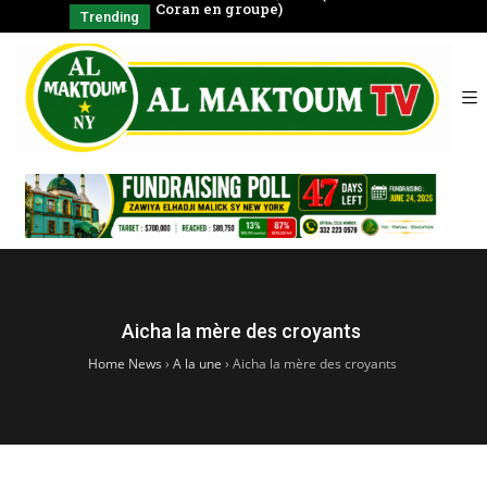
négal
Coran en groupe)
CHAYKH
Trending
SERIGNE BABA
الشّيخ
Aicha la mère des croyants
Home News
›
A la une
›
Aicha la mère des croyants