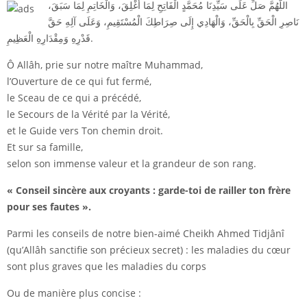
اللَّهُمَّ صَلِّ عَلَى سَيِّدِنَا مُحَمَّدٍ الْفَاتِحِ لِمَا أُغْلِقَ، وَالْخَاتِمِ لِمَا سَبَقَ،
نَاصِرِ الْحَقِّ بِالْحَقِّ، وَالْهَادِي إِلَى صِرَاطِكَ الْمُسْتَقِيمِ، وَعَلَى آلِهِ حَقَّ
قَدْرِهِ وَمِقْدَارِهِ الْعَظِيمِ.
Ô Allâh, prie sur notre maître Muhammad,
l’Ouverture de ce qui fut fermé,
le Sceau de ce qui a précédé,
le Secours de la Vérité par la Vérité,
et le Guide vers Ton chemin droit.
Et sur sa famille,
selon son immense valeur et la grandeur de son rang.
« Conseil sincère aux croyants : garde-toi de railler ton frère
pour ses fautes ».
Parmi les conseils de notre bien-aimé Cheikh Ahmed Tidjânî
(qu’Allâh sanctifie son précieux secret) : les maladies du cœur
sont plus graves que les maladies du corps
Ou de manière plus concise :