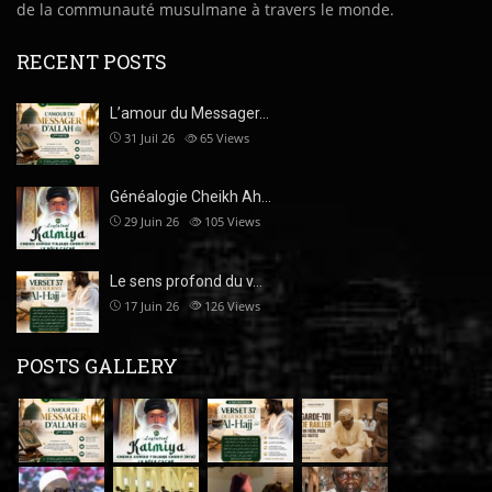
de la communauté musulmane à travers le monde.
RECENT POSTS
L’amour du Messager…
31 Juil 26
65
Views
Généalogie Cheikh Ah…
29 Juin 26
105
Views
Le sens profond du v…
17 Juin 26
126
Views
POSTS GALLERY