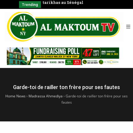
énégal
Coran en groupe)
CHAYK
Trending
SERIGNE BAB
الشّيخ
Garde-toi de railler ton frère pour ses fautes
Home News
›
Madrassa Ahmediya
›
Garde-toi de railler ton frère pour ses
fautes