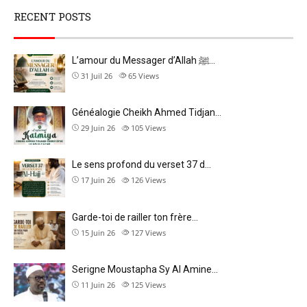
RECENT POSTS
L’amour du Messager d’Allah ﷺ…
31 Juil 26
65
Views
Généalogie Cheikh Ahmed Tidjan…
29 Juin 26
105
Views
Le sens profond du verset 37 d…
17 Juin 26
126
Views
Garde-toi de railler ton frère…
15 Juin 26
127
Views
Serigne Moustapha Sy Al Amine…
11 Juin 26
125
Views