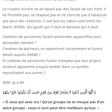
Le croyant sincère ne se réjouit pas des fautes de son frère. Il
ne l’humilie pas, ne l’expose pas et ne cherche pas à l’abaisser
aux yeux des créatures. Il sait que les cœurs sont entre les
Mains d’Allâh, Qui guide qui Il veut et éprouve qui Il veut.
Combien de personnes furent préservées aujourd’hui puis
éprouvées demain ?
Combien de pécheurs se repentirent sincèrement et furent
élevés auprès d’Allâh ?
Et combien de personnes furent trompées par leur propre
droiture apparente jusqu’à tomber dans ce qu’elles
reprochaient aux autres ?
Allâh ﷻ a dit :
يَا أَيُّهَا الَّذِينَ آمَنُوا لَا يَسْخَرْ قَوْمٌ مِنْ قَوْمٍ عَسَىٰ أَنْ يَكُونُوا خَيْرًا مِنْهُمْ
«
Ô vous qui avez cru ! Qu’un groupe ne se moque pas d’un
autre groupe ; ceux-ci sont peut-être meilleurs qu’eux.
»