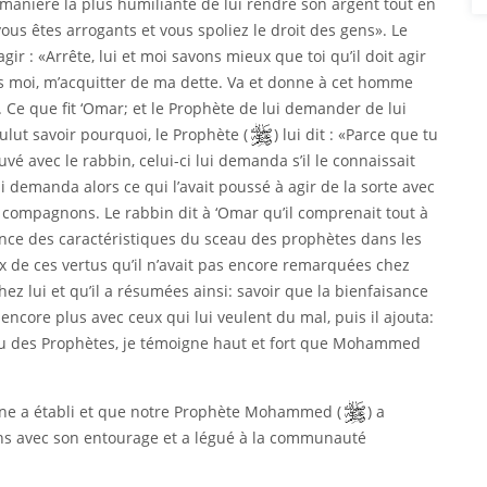
 manière la plus humiliante de lui rendre son argent tout en
vous êtes arrogants et vous spoliez le droit des gens». Le
agir : «Arrête, lui et moi savons mieux que toi qu’il doit agir
s moi, m’acquitter de ma dette. Va et donne à cet homme
 Ce que fit ‘Omar; et le Prophète de lui demander de lui
lut savoir pourquoi, le Prophète (
) lui dit : «Parce que tu
é avec le rabbin, celui-ci lui demanda s’il le connaissait
ui demanda alors ce qui l’avait poussé à agir de la sorte avec
es compagnons. Le rabbin dit à ‘Omar qu’il comprenait tout à
sance des caractéristiques du sceau des prophètes dans les
ux de ces vertus qu’il n’avait pas encore remarquées chez
 chez lui et qu’il a résumées ainsi: savoir que la bienfaisance
 encore plus avec ceux qui lui veulent du mal, puis il ajouta:
eau des Prophètes, je témoigne haut et fort que Mohammed
ivine a établi et que notre Prophète Mohammed (
) a
ions avec son entourage et a légué à la communauté