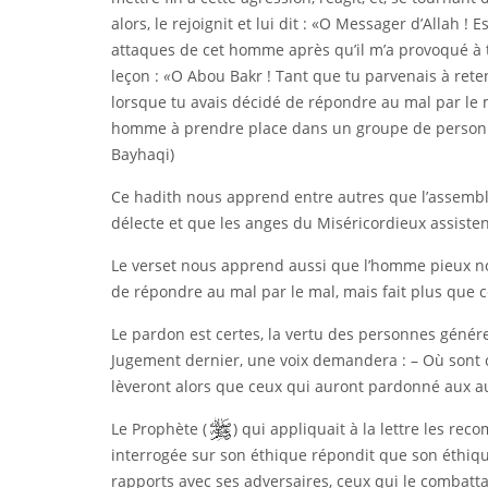
alors, le rejoignit et lui dit : «O Messager d’Allah !
attaques de cet homme après qu’il m’a provoqué à tr
leçon :
«
O Abou Bakr ! Tant que tu parvenais à reteni
lorsque tu avais décidé de répondre au mal par le ma
homme à prendre place dans un groupe de personne
Bayhaqi)
Ce hadith nous apprend entre autres que l’assemblé
délecte et que les anges du Miséricordieux assistent
Le verset nous apprend aussi que l’homme pieux non
de répondre au mal par le mal, mais fait plus que ce
Le pardon est certes, la vertu des personnes génér
Jugement dernier, une voix demandera : – Où sont 
lèveront alors que ceux qui auront pardonné aux a
Le Prophète (
) qui appliquait à la lettre les r
interrogée sur son éthique répondit que son éthique
rapports avec ses adversaires, ceux qui le combatt