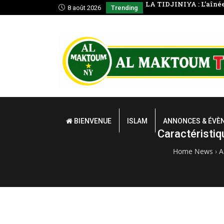
te: La prière en voyage
LA TIDJINIYA : L’aînée
8 août 2026
Trending
BIENVENUE
ISLAM
ANNONCES & ÉVÈ
Caractéristiq
Home News
›
A