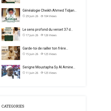
Généalogie Cheikh Ahmed Tidjan…
29 Juin 26
104
Views
Le sens profond du verset 37 d…
17 Juin 26
126
Views
Garde-toi de railler ton frère…
15 Juin 26
125
Views
Serigne Moustapha Sy Al Amine…
11 Juin 26
125
Views
CATEGORIES