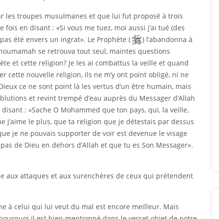
r les troupes musulmanes et que lui fut proposé à trois
ue fois en disant : «Si vous me tuez, moi aussi j’ai tué (des
pas été envers un ingrat». Le Prophète (
) l’abandonna à
 Thoumamah se retrouva tout seul, maintes questions
te et cette religion? Je les ai combattus la veille et quand
er cette nouvelle religion, ils ne m’y ont point obligé, ni ne
 Dieux ce ne sont point là les vertus d’un être humain, mais
 ablutions et revint trempé d’eau auprès du Messager d’Allah
 disant : «Sache O Mohammed que ton pays, qui, la veille,
e j’aime le plus, que ta religion que je détestais par dessus
que je ne pouvais supporter de voir est devenue le visage
a pas de Dieu en dehors d’Allah et que tu es Son Messager».
e aux attaques et aux surenchères de ceux qui prétendent
nne à celui qui lui veut du mal est encore meilleur. Mais
st pourquoi il est bien mentionné dans le verset objet de notre