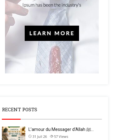
RECENT POSTS
L’amour du Messager d’Allah ﷺ…
31 Juil 26
57
Views