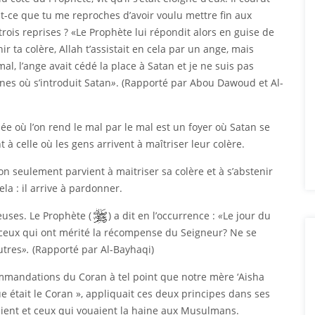
 Est-ce que tu me reproches d’avoir voulu mettre fin aux
ois reprises ? «Le Prophète lui répondit alors en guise de
r ta colère, Allah t’assistait en cela par un ange, mais
l, l’ange avait cédé la place à Satan et je ne suis pas
s où s’introduit Satan
»
. (Rapporté par Abou Dawoud et Al-
e où l’on rend le mal par le mal est un foyer où Satan se
 à celle où les gens arrivent à maîtriser leur colère.
 seulement parvient à maitriser sa colère et à s’abstenir
la : il arrive à pardonner.
euses. Le Prophète (
) a dit en l’occurrence :
«
Le jour du
ceux qui ont mérité la récompense du Seigneur? Ne se
utres
».
(Rapporté par Al-Bayhaqi)
ecommandations du Coran à tel point que notre mère ‘Aisha
 était le Coran », appliquait ces deux principes dans ses
aient et ceux qui vouaient la haine aux Musulmans.