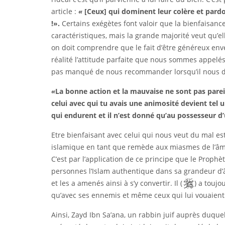
article :
«
[Ceux] qui dominent leur colère et pardon
!
»
.
Certains exégètes font valoir que la bienfaisan
caractéristiques, mais la grande majorité veut qu’e
on doit comprendre que le fait d’être généreux enve
réalité l’attitude parfaite que nous sommes appelé
pas manqué de nous recommander lorsqu’il nous dit
«
La bonne action et la mauvaise ne sont pas pareil
celui avec qui tu avais une animosité devient tel 
qui endurent et il n’est donné qu’au possesseur d’
Etre bienfaisant avec celui qui nous veut du mal es
islamique en tant que remède aux miasmes de l’âme
C’est par l’application de ce principe que le Prophèt
personnes l’Islam authentique dans sa grandeur d’â
et les a amenés ainsi à s’y convertir. Il (
) a toujo
qu’avec ses ennemis et même ceux qui lui vouaient
Ainsi, Zayd Ibn Sa’ana, un rabbin juif auprès duquel