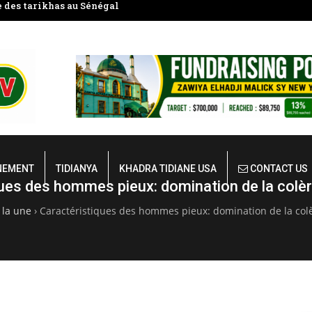
 des tarikhas au Sénégal
Mudârassat al-Qurʼân (Étudier le
NEMENT
TIDIANYA
KHADRA TIDIANE USA
CONTACT US
ues des hommes pieux: domination de la colèr
 la une
›
Caractéristiques des hommes pieux: domination de la colè