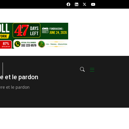
 Coran en groupe)
ALHAMDOULILAHI HEUZA CHAYKHOU RA
DE SERIGNE BABACAR SY الحمد لله هـاذا الشّيخ
e et le pardon
re et le pardon