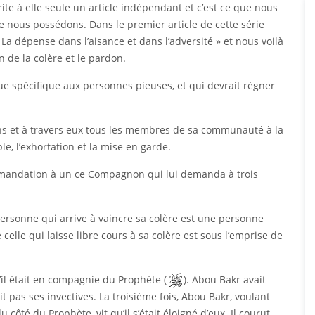
te à elle seule un article indépendant et c’est ce que nous
 nous possédons. Dans le premier article de cette série
 La dépense dans l’aisance et dans l’adversité » et nous voilà
n de la colère et le pardon.
ue spécifique aux personnes pieuses, et qui devrait régner
ons et à travers eux tous les membres de sa communauté à la
e, l’exhortation et la mise en garde.
ommandation à un ce Compagnon qui lui demanda à trois
 personne qui arrive à vaincre sa colère est une personne
e celle qui laisse libre cours à sa colère est sous l’emprise de
il était en compagnie du Prophète (
). Abou Bakr avait
it pas ses invectives. La troisième fois, Abou Bakr, voulant
u côté du Prophète, vit qu’il s’était éloigné d’eux. Il courut