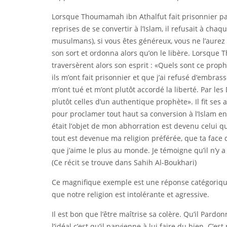
Lorsque Thoumamah ibn Athalfut fait prisonnier pa
reprises de se convertir à l’Islam, il refusait à chaq
musulmans), si vous êtes généreux, vous ne l’aurez 
son sort et ordonna alors qu’on le libère. Lorsque
traversèrent alors son esprit : «Quels sont ce prophè
ils m’ont fait prisonnier et que j’ai refusé d’embrass
m’ont tué et m’ont plutôt accordé la liberté. Par les
plutôt celles d’un authentique prophète». Il fit ses
pour proclamer tout haut sa conversion à l’Islam en
était l’objet de mon abhorration est devenu celui qu
tout est devenue ma religion préférée, que ta face 
que j’aime le plus au monde. Je témoigne qu’il n’y 
(Ce récit se trouve dans Sahih Al-Boukhari)
Ce magnifique exemple est une réponse catégoriqu
que notre religion est intolérante et agressive.
Il est bon que l’être maîtrise sa colère. Qu’il Pardo
l’idéal c’est qu’il parvienne à lui faire du bien. C’e