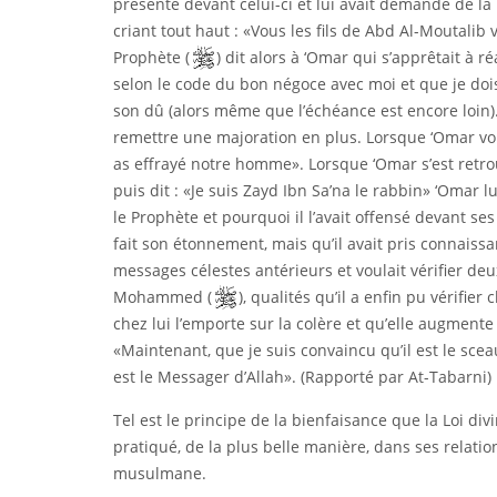
présenté devant celui-ci et lui avait demandé de la
criant tout haut : «Vous les fils de Abd Al-Moutalib 
Prophète (
) dit alors à ‘Omar qui s’apprêtait à ré
selon le code du bon négoce avec moi et que je doi
son dû (alors même que l’échéance est encore loin).
remettre une majoration en plus. Lorsque ‘Omar vou
as effrayé notre homme». Lorsque ‘Omar s’est retrouv
puis dit : «Je suis Zayd Ibn Sa’na le rabbin» ‘Omar l
le Prophète et pourquoi il l’avait offensé devant s
fait son étonnement, mais qu’il avait pris connais
messages célestes antérieurs et voulait vérifier de
Mohammed (
), qualités qu’il a enfin pu vérifier
chez lui l’emporte sur la colère et qu’elle augmente
«Maintenant, que je suis convaincu qu’il est le sc
est le Messager d’Allah». (Rapporté par At-Tabarni)
Tel est le principe de la bienfaisance que la Loi d
pratiqué, de la plus belle manière, dans ses relat
musulmane.