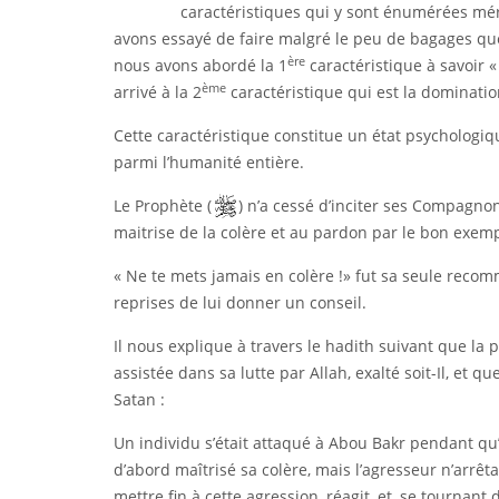
caractéristiques qui y sont énumérées méri
avons essayé de faire malgré le peu de bagages que
ère
nous avons abordé la 1
caractéristique à savoir «
ème
arrivé à la 2
caractéristique qui est la dominatio
Cette caractéristique constitue un état psychologiq
parmi l’humanité entière.
Le Prophète (
) n’a cessé d’inciter ses Compagn
maitrise de la colère et au pardon par le bon exempl
« Ne te mets jamais en colère !» fut sa seule rec
reprises de lui donner un conseil.
Il nous explique à travers le hadith suivant que la
assistée dans sa lutte par Allah, exalté soit-Il, et qu
Satan :
Un individu s’était attaqué à Abou Bakr pendant qu’
d’abord maîtrisé sa colère, mais l’agresseur n’arrêta
mettre fin à cette agression, réagit, et, se tournant d