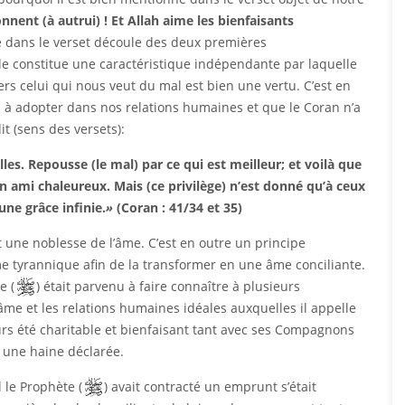
nent (à autrui) ! Et Allah aime les bienfaisants
ce dans le verset découle des deux premières
lle constitue une caractéristique indépendante par laquelle
rs celui qui nous veut du mal est bien une vertu. C’est en
s à adopter dans nos relations humaines et que le Coran n’a
 (sens des versets):
les. Repousse (le mal) par ce qui est meilleur; et voilà que
un ami chaleureux. Mais (ce privilège) n’est donné qu’à ceux
une grâce infinie.
»
(Coran : 41/34 et 35)
t une noblesse de l’âme. C’est en outre un principe
 tyrannique afin de la transformer en une âme conciliante.
e (
) était parvenu à faire connaître à plusieurs
me et les relations humaines idéales auxquelles il appelle
urs été charitable et bienfaisant tant avec ses Compagnons
 une haine déclarée.
 le Prophète (
) avait contracté un emprunt s’était