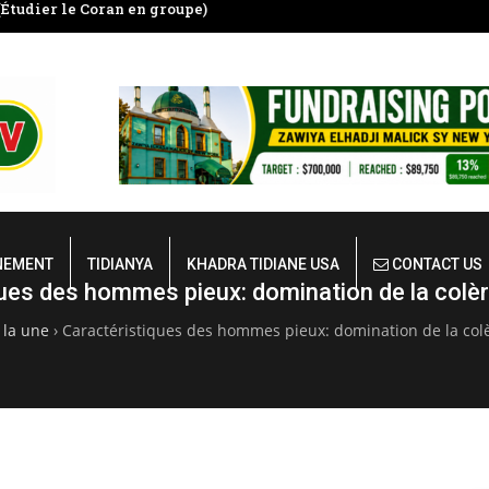
Étudier le Coran en groupe)
ALHAMDOULILAHI HEUZA CHA
DE SERIGNE BABACAR S
NEMENT
TIDIANYA
KHADRA TIDIANE USA
CONTACT US
ues des hommes pieux: domination de la colèr
 la une
›
Caractéristiques des hommes pieux: domination de la colè