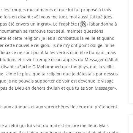
r les troupes musulmanes et que lui fut proposé à trois
ue fois en disant : «Si vous me tuez, moi aussi j’ai tué (des
pas été envers un ingrat». Le Prophète (
) l’abandonna à
 Thoumamah se retrouva tout seul, maintes questions
te et cette religion? Je les ai combattus la veille et quand
er cette nouvelle religion, ils ne m’y ont point obligé, ni ne
 Dieux ce ne sont point là les vertus d’un être humain, mais
 ablutions et revint trempé d’eau auprès du Messager d’Allah
 disant : «Sache O Mohammed que ton pays, qui, la veille,
e j’aime le plus, que ta religion que je détestais par dessus
que je ne pouvais supporter de voir est devenue le visage
a pas de Dieu en dehors d’Allah et que tu es Son Messager».
e aux attaques et aux surenchères de ceux qui prétendent
nne à celui qui lui veut du mal est encore meilleur. Mais
st pourquoi il est bien mentionné dans le verset objet de notre