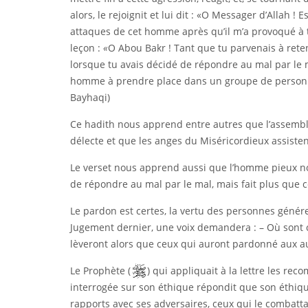
alors, le rejoignit et lui dit : «O Messager d’Allah !
attaques de cet homme après qu’il m’a provoqué à tr
leçon :
«
O Abou Bakr ! Tant que tu parvenais à reteni
lorsque tu avais décidé de répondre au mal par le ma
homme à prendre place dans un groupe de personne
Bayhaqi)
Ce hadith nous apprend entre autres que l’assemblé
délecte et que les anges du Miséricordieux assistent
Le verset nous apprend aussi que l’homme pieux non
de répondre au mal par le mal, mais fait plus que ce
Le pardon est certes, la vertu des personnes génér
Jugement dernier, une voix demandera : – Où sont 
lèveront alors que ceux qui auront pardonné aux a
Le Prophète (
) qui appliquait à la lettre les r
interrogée sur son éthique répondit que son éthique
rapports avec ses adversaires, ceux qui le combatt