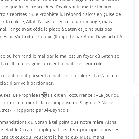
 Est-ce que tu me reproches d’avoir voulu mettre fin aux
ois reprises ? «Le Prophète lui répondit alors en guise de
r ta colère, Allah t’assistait en cela par un ange, mais
l, l’ange avait cédé la place à Satan et je ne suis pas
s où s’introduit Satan
»
. (Rapporté par Abou Dawoud et Al-
e où l’on rend le mal par le mal est un foyer où Satan se
 à celle où les gens arrivent à maîtriser leur colère.
 seulement parvient à maitriser sa colère et à s’abstenir
la : il arrive à pardonner.
euses. Le Prophète (
) a dit en l’occurrence :
«
Le jour du
ceux qui ont mérité la récompense du Seigneur? Ne se
utres
».
(Rapporté par Al-Bayhaqi)
ecommandations du Coran à tel point que notre mère ‘Aisha
 était le Coran », appliquait ces deux principes dans ses
aient et ceux qui vouaient la haine aux Musulmans.