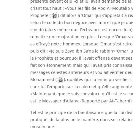
présenté devant celui-ci et lui avait demandé de la
criant tout haut : «Vous les fils de Abd Al-Moutalib 
Prophète (
) dit alors à ‘Omar qui s’apprêtait à ré
selon le code du bon négoce avec moi et que je doi
son dû (alors même que l’échéance est encore loin).
remettre une majoration en plus. Lorsque ‘Omar vou
as effrayé notre homme». Lorsque ‘Omar s’est retrouv
puis dit : «Je suis Zayd Ibn Sa’na le rabbin» ‘Omar l
le Prophète et pourquoi il l’avait offensé devant s
fait son étonnement, mais qu’il avait pris connais
messages célestes antérieurs et voulait vérifier de
Mohammed (
), qualités qu’il a enfin pu vérifier
chez lui l’emporte sur la colère et qu’elle augmente
«Maintenant, que je suis convaincu qu’il est le sc
est le Messager d’Allah». (Rapporté par At-Tabarni)
Tel est le principe de la bienfaisance que la Loi d
pratiqué, de la plus belle manière, dans ses relat
musulmane.