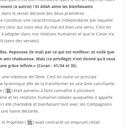
nent (à autrui) ! Et Allah aime les bienfaisants
ce dans le verset découle des deux premières
lle constitue une caractéristique indépendante par laquelle
rs celui qui nous veut du mal est bien une vertu. C’est en
s à adopter dans nos relations humaines et que le Coran n’a
 (sens des versets):
les. Repousse (le mal) par ce qui est meilleur; et voilà que
un ami chaleureux. Mais (ce privilège) n’est donné qu’à ceux
une grâce infinie.
»
(Coran : 41/34 et 35)
t une noblesse de l’âme. C’est en outre un principe
 tyrannique afin de la transformer en une âme conciliante.
e (
) était parvenu à faire connaître à plusieurs
me et les relations humaines idéales auxquelles il appelle
urs été charitable et bienfaisant tant avec ses Compagnons
 une haine déclarée.
 le Prophète (
) avait contracté un emprunt s’était