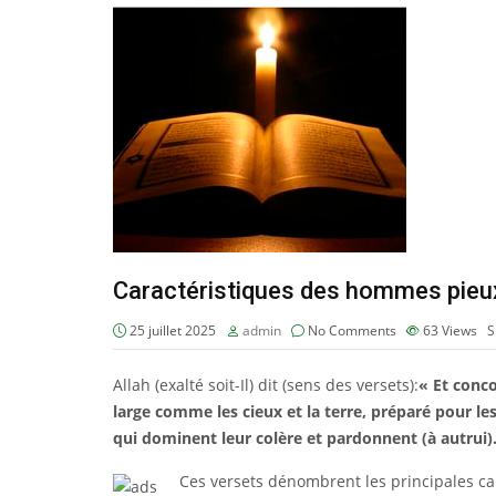
Caractéristiques des hommes pieux:
25 juillet 2025
admin
No Comments
63
Views
S
Allah (exalté soit-Il) dit (sens des versets):
« Et conco
large comme les cieux et la terre, préparé pour les
qui dominent leur colère et pardonnent (à autrui).
Ces versets dénombrent les principales c