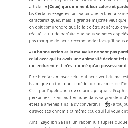
article :
«
[Ceux] qui dominent leur colère et pardon
!
»
.
Certains exégètes font valoir que la bienfaisan
caractéristiques, mais la grande majorité veut qu’e
on doit comprendre que le fait d’être généreux enve
réalité l’attitude parfaite que nous sommes appelé
pas manqué de nous recommander lorsqu’il nous dit
«
La bonne action et la mauvaise ne sont pas pareil
celui avec qui tu avais une animosité devient tel 
qui endurent et il n’est donné qu’au possesseur d’
Etre bienfaisant avec celui qui nous veut du mal es
islamique en tant que remède aux miasmes de l’âme
C’est par l’application de ce principe que le Prophèt
personnes l’Islam authentique dans sa grandeur d’â
et les a amenés ainsi à s’y convertir. Il (
) a toujo
qu’avec ses ennemis et même ceux qui lui vouaient
Ainsi, Zayd Ibn Sa’ana, un rabbin juif auprès duquel