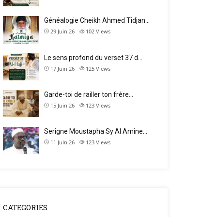
Généalogie Cheikh Ahmed Tidjan…
29 Juin 26
102
Views
Le sens profond du verset 37 d…
17 Juin 26
125
Views
Garde-toi de railler ton frère…
15 Juin 26
123
Views
Serigne Moustapha Sy Al Amine…
11 Juin 26
123
Views
CATEGORIES