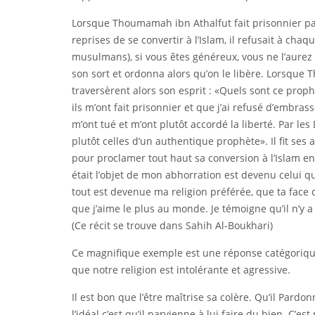
Lorsque Thoumamah ibn Athalfut fait prisonnier pa
reprises de se convertir à l’Islam, il refusait à chaq
musulmans), si vous êtes généreux, vous ne l’aurez 
son sort et ordonna alors qu’on le libère. Lorsque
traversèrent alors son esprit : «Quels sont ce prophè
ils m’ont fait prisonnier et que j’ai refusé d’embrass
m’ont tué et m’ont plutôt accordé la liberté. Par les
plutôt celles d’un authentique prophète». Il fit ses
pour proclamer tout haut sa conversion à l’Islam en
était l’objet de mon abhorration est devenu celui qu
tout est devenue ma religion préférée, que ta face 
que j’aime le plus au monde. Je témoigne qu’il n’y 
(Ce récit se trouve dans Sahih Al-Boukhari)
Ce magnifique exemple est une réponse catégoriqu
que notre religion est intolérante et agressive.
Il est bon que l’être maîtrise sa colère. Qu’il Pardo
l’idéal c’est qu’il parvienne à lui faire du bien. C’e