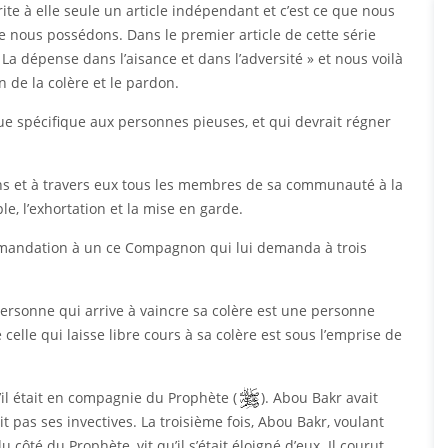
te à elle seule un article indépendant et c’est ce que nous
 nous possédons. Dans le premier article de cette série
 La dépense dans l’aisance et dans l’adversité » et nous voilà
n de la colère et le pardon.
ue spécifique aux personnes pieuses, et qui devrait régner
ons et à travers eux tous les membres de sa communauté à la
e, l’exhortation et la mise en garde.
ommandation à un ce Compagnon qui lui demanda à trois
 personne qui arrive à vaincre sa colère est une personne
e celle qui laisse libre cours à sa colère est sous l’emprise de
il était en compagnie du Prophète (
). Abou Bakr avait
it pas ses invectives. La troisième fois, Abou Bakr, voulant
u côté du Prophète, vit qu’il s’était éloigné d’eux. Il courut