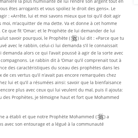
 manière la plus humiliante de lui rendre son argent tout en
vous êtes arrogants et vous spoliez le droit des gens». Le
agir : «Arrête, lui et moi savons mieux que toi qu’il doit agir
s moi, m’acquitter de ma dette. Va et donne à cet homme
 Ce que fit ‘Omar; et le Prophète de lui demander de lui
lut savoir pourquoi, le Prophète (
) lui dit : «Parce que tu
é avec le rabbin, celui-ci lui demanda s’il le connaissait
ui demanda alors ce qui l’avait poussé à agir de la sorte avec
es compagnons. Le rabbin dit à ‘Omar qu’il comprenait tout à
sance des caractéristiques du sceau des prophètes dans les
ux de ces vertus qu’il n’avait pas encore remarquées chez
 chez lui et qu’il a résumées ainsi: savoir que la bienfaisance
 encore plus avec ceux qui lui veulent du mal, puis il ajouta:
eau des Prophètes, je témoigne haut et fort que Mohammed
ivine a établi et que notre Prophète Mohammed (
) a
ions avec son entourage et a légué à la communauté