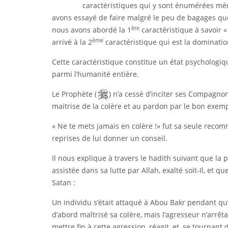
caractéristiques qui y sont énumérées méri
avons essayé de faire malgré le peu de bagages que
ère
nous avons abordé la 1
caractéristique à savoir «
ème
arrivé à la 2
caractéristique qui est la dominatio
Cette caractéristique constitue un état psychologiq
parmi l’humanité entière.
Le Prophète (
) n’a cessé d’inciter ses Compagn
maitrise de la colère et au pardon par le bon exempl
« Ne te mets jamais en colère !» fut sa seule rec
reprises de lui donner un conseil.
Il nous explique à travers le hadith suivant que la
assistée dans sa lutte par Allah, exalté soit-Il, et qu
Satan :
Un individu s’était attaqué à Abou Bakr pendant qu’
d’abord maîtrisé sa colère, mais l’agresseur n’arrêta
mettre fin à cette agression, réagit, et, se tournant d