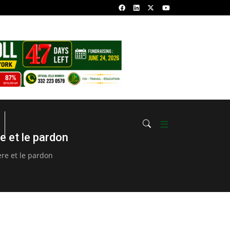
YKHOU RAB’BAHOU
Sourate Yasin: Quels Sont Les Bienfaits Et 
Y الحمد لله هـاذا الشّيخ
Magiques A Bénéficier
e et le pardon
re et le pardon