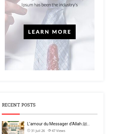
RECENT POSTS
L’amour du Messager d’Allah ﷺ…
31 Juil 26
47
Views