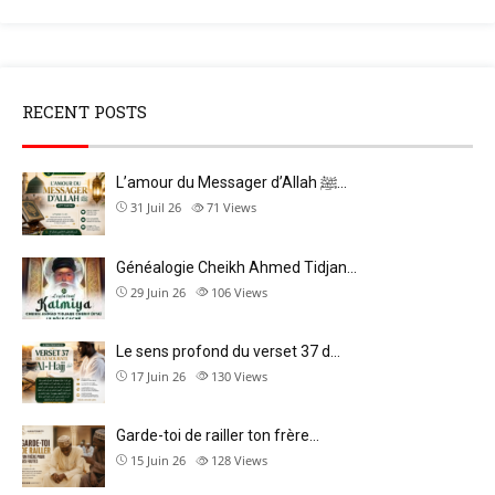
RECENT POSTS
L’amour du Messager d’Allah ﷺ…
31 Juil 26
71
Views
Généalogie Cheikh Ahmed Tidjan…
29 Juin 26
106
Views
Le sens profond du verset 37 d…
17 Juin 26
130
Views
Garde-toi de railler ton frère…
15 Juin 26
128
Views