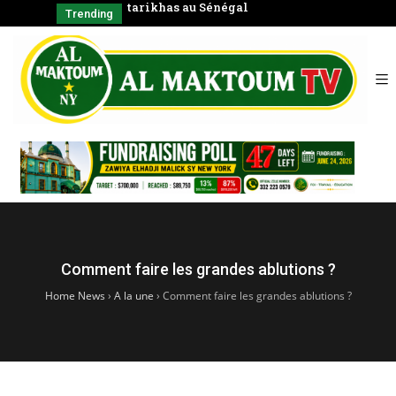
négal
Coran en groupe)
CHAYKH
Trending
SERIGNE BABA
الشّيخ
Comment faire les grandes ablutions ?
Home News
›
A la une
›
Comment faire les grandes ablutions ?