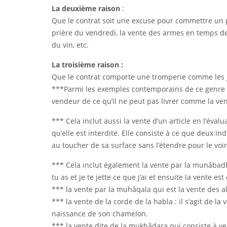
La deuxième raison
:
Que le contrat soit une excuse pour commettre un p
prière du vendredi, la vente des armes en temps de g
du vin, etc.
La troisième raison :
Que le contrat comporte une tromperie comme les 
***Parmi les exemples contemporains de ce genre de 
vendeur de ce qu’il ne peut pas livrer comme la ven
*** Cela inclut aussi la vente d’un article en l’év
qu’elle est interdite. Elle consiste à ce que deux in
au toucher de sa surface sans l’étendre pour le vo
*** Cela inclut également la vente par la munâbadha 
tu as et je te jette ce que j’ai et ensuite la vente est
*** la vente par la muhâqala qui est la vente des a
*** la vente de la corde de la habla : il s’agit de la
naissance de son chamelon.
*** la vente dite de la mukhâdara qui consiste à ven