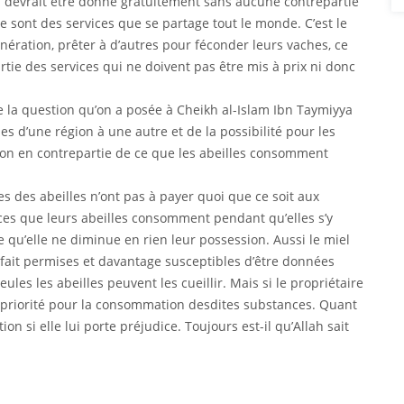
i devrait être donné gratuitement sans aucune contrepartie
 ce sont des services que se partage tout le monde. C’est le
nération, prêter à d’autres pour féconder leurs vaches, ce
partie des services qui ne doivent pas être mis à prix ni donc
e la question qu’on a posée à Cheikh al-Islam Ibn Taymiyya
es d’une région à une autre et de la possibilité pour les
on en contrepartie de ce que les abeilles consomment
res des abeilles n’ont pas à payer quoi que ce soit aux
ces que leurs abeilles consomment pendant qu’elles s’y
e qu’elle ne diminue en rien leur possession. Aussi le miel
 fait permises et davantage susceptibles d’être données
les les abeilles peuvent les cueillir. Mais si le propriétaire
 la priorité pour la consommation desdites substances. Quant
on si elle lui porte préjudice. Toujours est-il qu’Allah sait