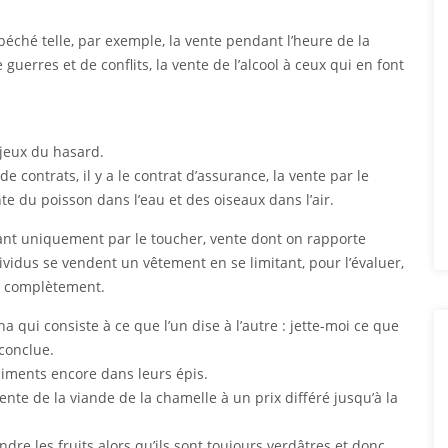
éché telle, par exemple, la vente pendant l’heure de la
uerres et de conflits, la vente de l’alcool à ceux qui en font
jeux du hasard.
contrats, il y a le contrat d’assurance, la vente par le
te du poisson dans l’eau et des oiseaux dans l’air.
aluant uniquement par le toucher, vente dont on rapporte
dividus se vendent un vêtement en se limitant, pour l’évaluer,
ir complètement.
qui consiste à ce que l’un dise à l’autre : jette-moi ce que
 conclue.
liments encore dans leurs épis.
 vente de la viande de la chamelle à un prix différé jusqu’à la
dre les fruits alors qu’ils sont toujours verdâtres et donc