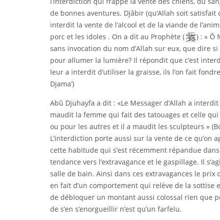
l’interdiction qui frappe la vente des chiens, du sa
de bonnes aventures. Djâbir (qu’Allah soit satisfait d
interdit la vente de l’alcool et de la viande de l’ani
porc et les idoles . On a dit au Prophète (
) : « Ô
sans invocation du nom d’Allah sur eux, que dire si o
pour allumer la lumière? Il répondit que c’est interdi
leur a interdit d’utiliser la graisse, ils l’on fait fon
Djama’)
Abû Djuhayfa a dit : «Le Messager d’Allah a interdit 
maudit la femme qui fait des tatouages et celle qui 
ou pour les autres et il a maudit les sculpteurs » (
L’interdiction porte aussi sur la vente de ce qu’on 
cette habitude qui s’est récemment répandue dans l
tendance vers l’extravagance et le gaspillage. Il s’a
salle de bain. Ainsi dans ces extravagances le prix d
en fait d’un comportement qui relève de la sottise 
de débloquer un montant aussi colossal rien que po
de s’en s’enorgueillir n’est qu’un farfelu.