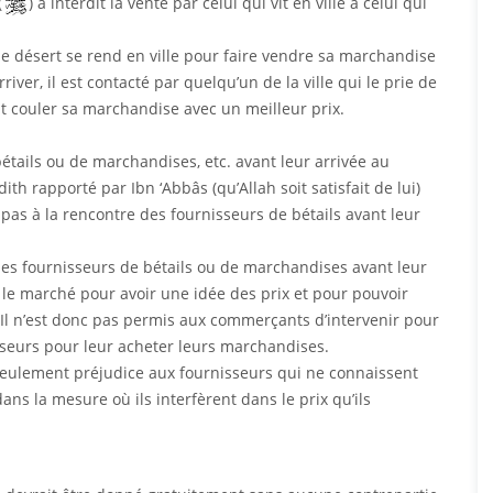
(
) a interdit la vente par celui qui vit en ville à celui qui
le désert se rend en ville pour faire vendre sa marchandise
iver, il est contacté par quelqu’un de la ville qui le prie de
ent couler sa marchandise avec un meilleur prix.
bétails ou de marchandises, etc. avant leur arrivée au
dith rapporté par Ibn ‘Abbâs (qu’Allah soit satisfait de lui)
ez pas à la rencontre des fournisseurs de bétails avant leur
re des fournisseurs de bétails ou de marchandises avant leur
r le marché pour avoir une idée des prix et pour pouvoir
. Il n’est donc pas permis aux commerçants d’intervenir pour
nisseurs pour leur acheter leurs marchandises.
seulement préjudice aux fournisseurs qui ne connaissent
ns la mesure où ils interfèrent dans le prix qu’ils