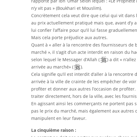
rapporté par Ibn ‘Umar selon lequel : «Le Prophète 
n’y vit pas » (Boukhari et Mouslim).
Concrètement cela veut dire que celui qui vit dans 
au prix actuellement pratiqué mais que, avant d’y arr
lui confier l’affaire pour qu’il lui fasse graduellem
Mais cela porte préjudice aux autres.
Quant à « aller à la rencontre des fournisseurs de 
marché », il s’agit d’un acte interdit en raison du ha
selon lequel le Messager d’Allah (
) a dit « n’all
arrivée au marché» (
).
Cela signifie qu’il est interdit d’aller à la rencont
arrivée à la ville de crainte de les empêcher de voi
profiter et donner aux autres l’occasion de profiter
traiter directement, hors de la ville, avec les four
En agissant ainsi les commerçants ne portent pas 
pas le prix du marché, mais également aux autres da
manipulent en leur faveur.
La cinquième raison :