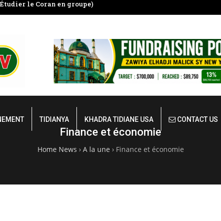
Étudier le Coran en groupe)
Sourate Yasin: Quels Sont Les Bie
Magiques A Bénéficier
NEMENT
TIDIANYA
KHADRA TIDIANE USA
CONTACT US
Finance et économie
Home News
›
A la une
›
Finance et économie