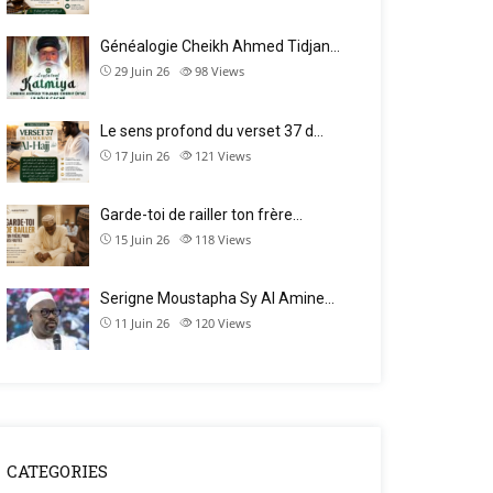
Généalogie Cheikh Ahmed Tidjan…
29 Juin 26
98
Views
Le sens profond du verset 37 d…
17 Juin 26
121
Views
Garde-toi de railler ton frère…
15 Juin 26
118
Views
Serigne Moustapha Sy Al Amine…
11 Juin 26
120
Views
CATEGORIES