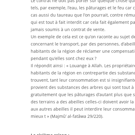
Le contrat ne doit pas porter sur quelque chose qu
tels, par exemple, l’eau, les pâturages et le feu car
cas aussi du taureau que l’on pourrait, contre rému
qui est tout à fait interdit car cela fait également 
jamais soumis à un contrat de vente.
Un exemple de cela est ce qu’on raconte au sujet d
concernant le transport, par des personnes, d’abeill
habitants de la région de réclamer une compensati
pendant qu’elles sont chez eux ?
Il répondit ainsi : « Louange à Allah. Les propriétai
habitants de la région en contrepartie des substan
trouvent, tant leur consommation est si insignifiant
provient des substances des arbres qui sont tout à
gratuitement que les pâturages d’autant plus que seu
des terrains a des abeilles celles-ci doivent avoir
aux autres abeilles il peut interdire leur consommati
mieux t » (Majmû’ al-fatâwa 29/220).