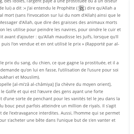
ng, des idoles, l’argent payé à une prostituée ou à un diseur
e lui) a dit :« J’ai entendu le Prophète (
) dire qu’Allah a
mal mort (sans l’invocation sur lui du nom d’Allah) ainsi que le
 Messager d’Allah, que dire des graisses des animaux morts
n les utilise pour peindre les navires, pour oindre le cuir et
t avant d’ajouter : qu’Allah maudisse les Juifs, lorsque qu’Il
dre puis l’on vendue et en ont utilisé le prix » (Rapporté par al-
le prix du sang, du chien, ce que gagne la prostituée, et il a
demande qu’on lui en fasse, l’utilisation de l’usure pour soi
Boukhari et Mouslim).
appelle [al-mi’zâ al-châmiya] [la chèvre du moyen orient],
e Golfe et qui est l’œuvre des gens ayant une forte
git d’une sorte de penchant pour les vanités tel le jeu dans la
u bouc peut parfois atteindre un million de riyals. Il s’agit
et de l’extravagance interdites. Aussi, l’homme qui se permet
ur s’acheter une bête dans l’unique but de s’en vanter et