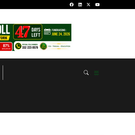
nfaits Et Vertus
ALHAMDOULILAHI HEUZA CHAYKHOU RA
DE SERIGNE BABACAR SY الحمد لله هـاذا الشّيخ