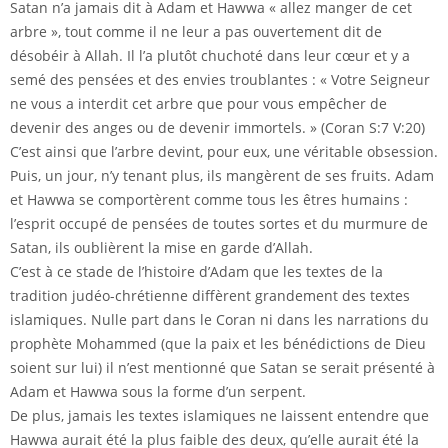
Satan n’a jamais dit à Adam et Hawwa « allez manger de cet
arbre », tout comme il ne leur a pas ouvertement dit de
désobéir à Allah. Il l’a plutôt chuchoté dans leur cœur et y a
semé des pensées et des envies troublantes : « Votre Seigneur
ne vous a interdit cet arbre que pour vous empêcher de
devenir des anges ou de devenir immortels. » (Coran S:7 V:20)
C’est ainsi que l’arbre devint, pour eux, une véritable obsession.
Puis, un jour, n’y tenant plus, ils mangèrent de ses fruits. Adam
et Hawwa se comportèrent comme tous les êtres humains :
l’esprit occupé de pensées de toutes sortes et du murmure de
Satan, ils oublièrent la mise en garde d’Allah.
C’est à ce stade de l’histoire d’Adam que les textes de la
tradition judéo-chrétienne diffèrent grandement des textes
islamiques. Nulle part dans le Coran ni dans les narrations du
prophète Mohammed (que la paix et les bénédictions de Dieu
soient sur lui) il n’est mentionné que Satan se serait présenté à
Adam et Hawwa sous la forme d’un serpent.
De plus, jamais les textes islamiques ne laissent entendre que
Hawwa aurait été la plus faible des deux, qu’elle aurait été la