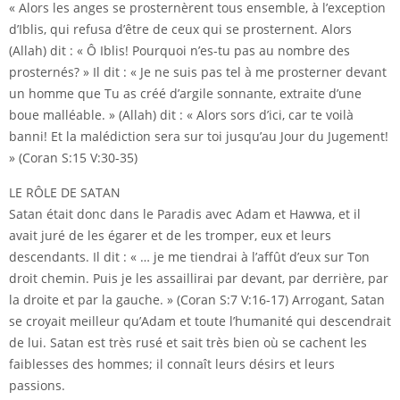
« Alors les anges se prosternèrent tous ensemble, à l’exception
d’Iblis, qui refusa d’être de ceux qui se prosternent. Alors
(Allah) dit : « Ô Iblis! Pourquoi n’es-tu pas au nombre des
prosternés? » Il dit : « Je ne suis pas tel à me prosterner devant
un homme que Tu as créé d’argile sonnante, extraite d’une
boue malléable. » (Allah) dit : « Alors sors d’ici, car te voilà
banni! Et la malédiction sera sur toi jusqu’au Jour du Jugement!
» (Coran S:15 V:30-35)
LE RÔLE DE SATAN
Satan était donc dans le Paradis avec Adam et Hawwa, et il
avait juré de les égarer et de les tromper, eux et leurs
descendants. Il dit : « … je me tiendrai à l’affût d’eux sur Ton
droit chemin. Puis je les assaillirai par devant, par derrière, par
la droite et par la gauche. » (Coran S:7 V:16-17) Arrogant, Satan
se croyait meilleur qu’Adam et toute l’humanité qui descendrait
de lui. Satan est très rusé et sait très bien où se cachent les
faiblesses des hommes; il connaît leurs désirs et leurs
passions.