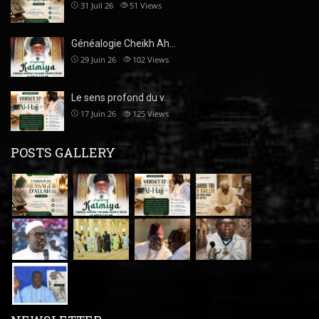
31 Juil 26
51
Views
Généalogie Cheikh Ah…
29 Juin 26
102
Views
Le sens profond du v…
17 Juin 26
125
Views
POSTS GALLERY