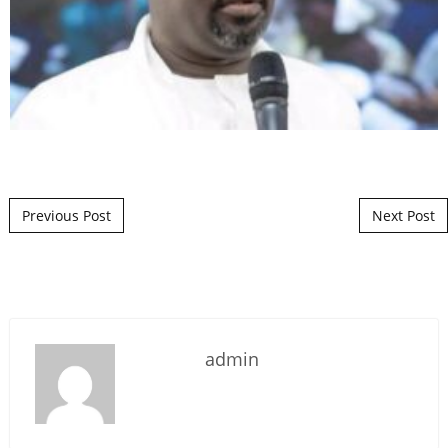
Post navigation
Previous Post
Next Post
admin