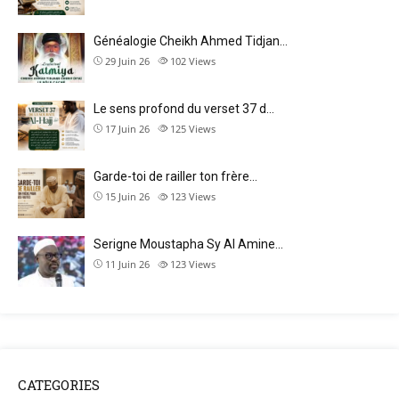
Généalogie Cheikh Ahmed Tidjan…
29 Juin 26
102
Views
Le sens profond du verset 37 d…
17 Juin 26
125
Views
Garde-toi de railler ton frère…
15 Juin 26
123
Views
Serigne Moustapha Sy Al Amine…
11 Juin 26
123
Views
CATEGORIES