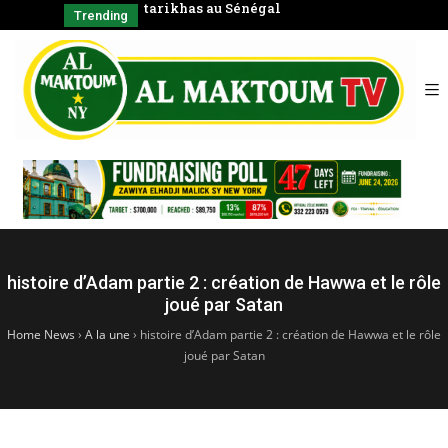
énégal
Coran en groupe)
CHAYK
Trending
SERIGNE BAB
الشّيخ
histoire d’Adam partie 2 : création de Hawwa et le rôle
joué par Satan
Home News
›
A la une
›
histoire d’Adam partie 2 : création de Hawwa et le rôle
joué par Satan