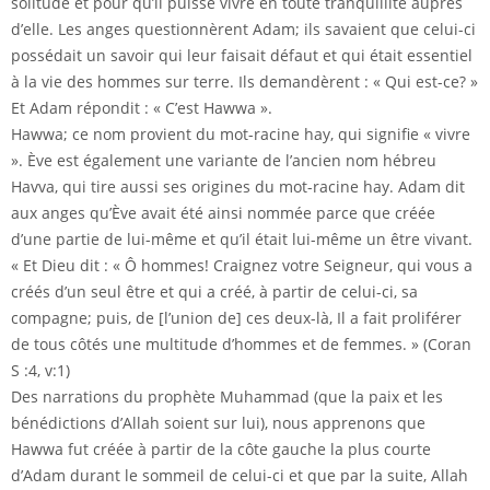
solitude et pour qu’il puisse vivre en toute tranquillité auprès
d’elle. Les anges questionnèrent Adam; ils savaient que celui-ci
possédait un savoir qui leur faisait défaut et qui était essentiel
à la vie des hommes sur terre. Ils demandèrent : « Qui est-ce? »
Et Adam répondit : « C’est Hawwa ».
Hawwa; ce nom provient du mot-racine hay, qui signifie « vivre
». Ève est également une variante de l’ancien nom hébreu
Havva, qui tire aussi ses origines du mot-racine hay. Adam dit
aux anges qu’Ève avait été ainsi nommée parce que créée
d’une partie de lui-même et qu’il était lui-même un être vivant.
« Et Dieu dit : « Ô hommes! Craignez votre Seigneur, qui vous a
créés d’un seul être et qui a créé, à partir de celui-ci, sa
compagne; puis, de [l’union de] ces deux-là, Il a fait proliférer
de tous côtés une multitude d’hommes et de femmes. » (Coran
S :4, v:1)
Des narrations du prophète Muhammad (que la paix et les
bénédictions d’Allah soient sur lui), nous apprenons que
Hawwa fut créée à partir de la côte gauche la plus courte
d’Adam durant le sommeil de celui-ci et que par la suite, Allah