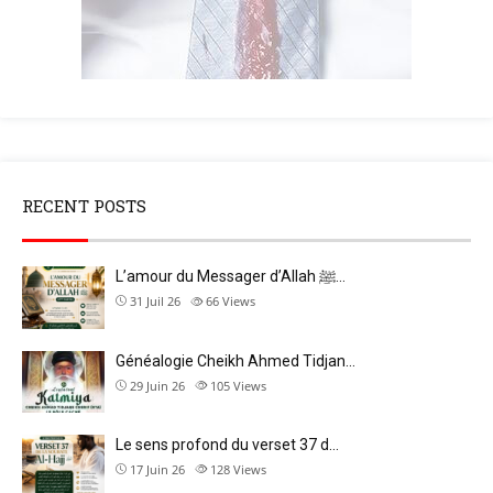
RECENT POSTS
L’amour du Messager d’Allah ﷺ…
31 Juil 26
66
Views
Généalogie Cheikh Ahmed Tidjan…
29 Juin 26
105
Views
Le sens profond du verset 37 d…
17 Juin 26
128
Views