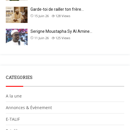
Garde-toi de railler ton frère…
15 Juin 26
128
Views
Serigne Moustapha Sy Al Amine…
11 Juin 26
125
Views
CATEGORIES
A la une
Annonces & Évènement
E-TALIF