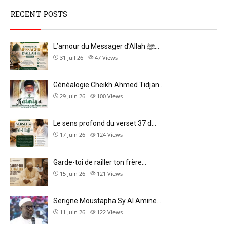
RECENT POSTS
L’amour du Messager d’Allah ﷺ…
31 Juil 26
47
Views
Généalogie Cheikh Ahmed Tidjan…
29 Juin 26
100
Views
Le sens profond du verset 37 d…
17 Juin 26
124
Views
Garde-toi de railler ton frère…
15 Juin 26
121
Views
Serigne Moustapha Sy Al Amine…
11 Juin 26
122
Views