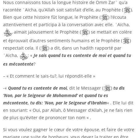
Nous connaissons tous la longue histoire de Omm Zar` qu’a
racontée `Aïcha, qu’Allah soit satisfait d’elle, au Prophète (
).
Bien que cette histoire fût longue, le Prophète (
) l’écouta
attentivement et participa à la conversation avec elle. `Aïcha,
, aimait jalousement le Prophète (
) se mettait en colère
et éprouvait d’autres sentiments humains et le Prophète (
)
respectait cela. Il (
) a dit, dans un hadith rapporté par
`Aïcha,
: «
Je sais quand tu es contente de moi et quand tu
es mécontente
?
– « Et comment le sais-tu?, lui répondit-elle »
-«
Quand tu es contente de moi,
dit le Messager (
)
tu dis
‘Non, par le Seigneur de Mohammad’ et quand tu es
mécontente, tu dis: ‘Non, par le Seigneur d’Ibrahim
« . Elle lui dit
en souriant: « Oui, par Allah, ô Messager d’Allah, je ne fais rien
de plus qu’éviter de prononcer ton nom « .
Si vous voulez gagner le cœur de votre épouse, et faire de votre
mariage une suite de bonheurs, vous devez la traiter en être