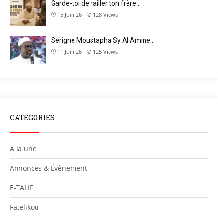
Garde-toi de railler ton frère…
15 Juin 26
128
Views
Serigne Moustapha Sy Al Amine…
11 Juin 26
125
Views
CATEGORIES
A la une
Annonces & Évènement
E-TALIF
Fatelikou