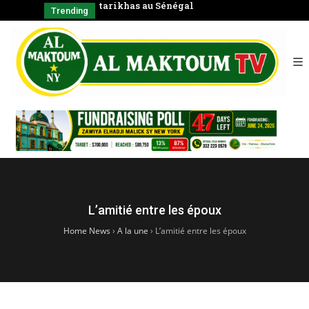
négal
Coran en groupe)
CHAYKH
Trending
SERIGNE BABA
الشّيخ
L’amitié entre les époux
Home News
›
A la une
›
L’amitié entre les époux