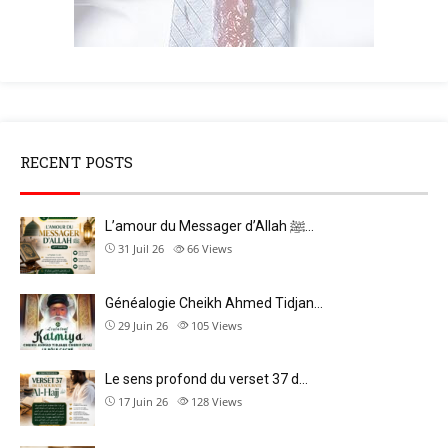
RECENT POSTS
L’amour du Messager d’Allah ﷺ…
31 Juil 26
66
Views
Généalogie Cheikh Ahmed Tidjan…
29 Juin 26
105
Views
Le sens profond du verset 37 d…
17 Juin 26
128
Views