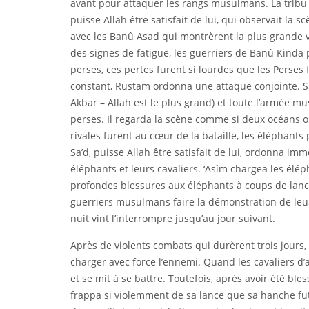
avant pour attaquer les rangs musulmans. La tribu Bu
puisse Allah être satisfait de lui, qui observait la 
avec les Banû Asad qui montrèrent la plus grande v
des signes de fatigue, les guerriers de Banû Kinda p
perses, ces pertes furent si lourdes que les Perses 
constant, Rustam ordonna une attaque conjointe. Sa’d,
Akbar – Allah est le plus grand) et toute l’armée mu
perses. Il regarda la scène comme si deux océans o
rivales furent au cœur de la bataille, les éléphant
Sa’d, puisse Allah être satisfait de lui, ordonna i
éléphants et leurs cavaliers. ‘Asîm chargea les élépha
profondes blessures aux éléphants à coups de lances
guerriers musulmans faire la démonstration de leur
nuit vint l’interrompre jusqu’au jour suivant.
Après de violents combats qui durèrent trois jours
charger avec force l’ennemi. Quand les cavaliers d’
et se mit à se battre. Toutefois, après avoir été bless
frappa si violemment de sa lance que sa hanche fut 