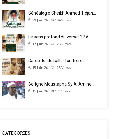
Généalogie Cheikh Ahmed Tidjan…
29 Juin 26
104
Views
Le sens profond du verset 37 d…
17 Juin 26
126
Views
Garde-toi de railler ton frère…
15 Juin 26
125
Views
Serigne Moustapha Sy Al Amine…
11 Juin 26
124
Views
CATEGORIES