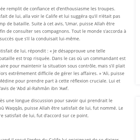
armée remplit de confiance et d’enthousiasme les troupes.
it de lui, alla voir le Calife et lui suggéra qu’il n’était pas
de bataille. Suite à cet avis, ‘Umar, puisse Allah être
r afin de consulter ses compagnons. Tout le monde s’accorda à
succès que s’il la conduisait lui-même.
tisfait de lui, répondit : « Je désapprouve une telle
bataille est trop risquée. Dans le cas où un commandant est
aire pour maintenir la situation sous contrôle, mais s’il plait
lors extrêmement difficile de gérer les affaires. » ‘Ali, puisse
Médine pour prendre part à cette réflexion cruciale. Lui et
’avis de ‘Abd al-Rahmân ibn ‘Awf.
ès une longue discussion pour savoir qui prendrait le
aqqâs, puisse Allah être satisfait de lui, fut nommé. Le
e satisfait de lui, fut d’accord sur ce point.
 quand il reçut l’ordre du Calife lui enjoignant de se diriger