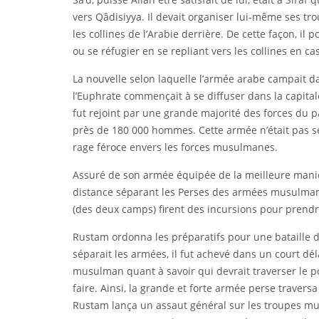
vers Qâdisiyya. Il devait organiser lui-même ses tro
les collines de l’Arabie derrière. De cette façon, il p
ou se réfugier en se repliant vers les collines en ca
La nouvelle selon laquelle l’armée arabe campait da
l’Euphrate commençait à se diffuser dans la capital
fut rejoint par une grande majorité des forces du 
près de 180 000 hommes. Cette armée n’était pas se
rage féroce envers les forces musulmanes.
Assuré de son armée équipée de la meilleure mani
distance séparant les Perses des armées musulmane
(des deux camps) firent des incursions pour prendre
Rustam ordonna les préparatifs pour une bataille dé
séparait les armées, il fut achevé dans un court d
musulman quant à savoir qui devrait traverser le pont
faire. Ainsi, la grande et forte armée perse traversa
Rustam lança un assaut général sur les troupes mus