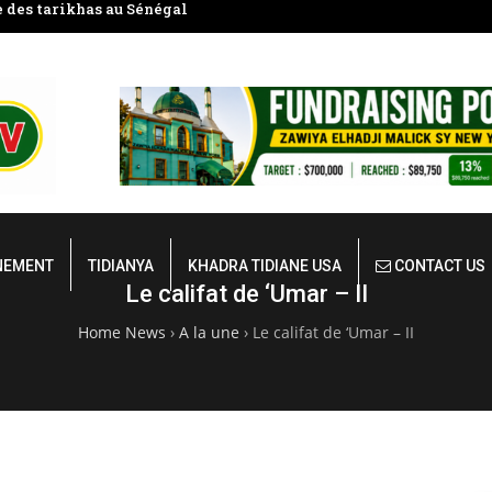
Étudier le Coran en groupe)
ALHAMDOULILAHI HEUZA CHA
DE SERIGNE BABACAR S
NEMENT
TIDIANYA
KHADRA TIDIANE USA
CONTACT US
Le califat de ‘Umar – II
Home News
›
A la une
›
Le califat de ‘Umar – II