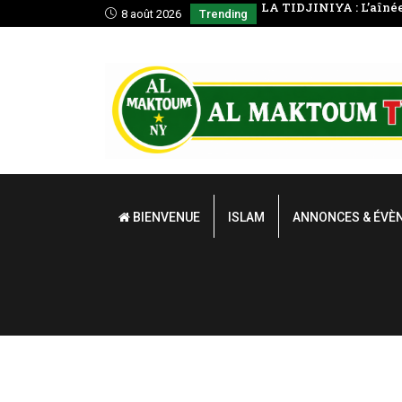
A : L’aînée des tarikhas au Sénégal
Mudârassat al-Qurʼân (
8 août 2026
Trending
BIENVENUE
ISLAM
ANNONCES & ÉVÈ