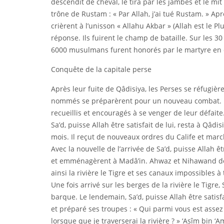
descendit de cheval, le tira par les jambes et le mit 
trône de Rustam : « Par Allah, j’ai tué Rustam. » 
crièrent à l’unisson « Allahu Akbar » (Allah est le P
réponse. Ils fuirent le champ de bataille. Sur les 
6000 musulmans furent honorés par le martyre en c
Conquête de la capitale perse
Après leur fuite de Qâdisiya, les Perses se réfug
nommés se préparèrent pour un nouveau combat. Les
recueillis et encouragés à se venger de leur défaite
Sa’d, puisse Allah être satisfait de lui, resta à Qâ
mois. Il reçut de nouveaux ordres du Calife et marc
Avec la nouvelle de l’arrivée de Sa’d, puisse Allah ê
et emménagèrent à Madâ’in. Ahwaz et Nihawand détr
ainsi la rivière le Tigre et ses canaux impossibles à 
Une fois arrivé sur les berges de la rivière le Tigre, 
barque. Le lendemain, Sa’d, puisse Allah être satisf
et préparé ses troupes : « Qui parmi vous est ass
lorsque que je traverserai la rivière ? » ‘Asîm bin ‘A