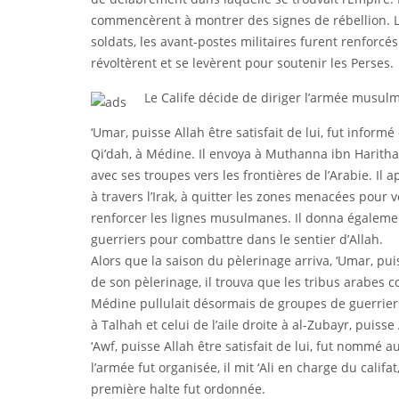
commencèrent à montrer des signes de rébellion. L
soldats, les avant-postes militaires furent renfor
révoltèrent et se levèrent pour soutenir les Perses.
Le Calife décide de diriger l’armée musul
‘Umar, puisse Allah être satisfait de lui, fut info
Qi’dah, à Médine. Il envoya à Muthanna ibn Harithata,
avec ses troupes vers les frontières de l’Arabie. Il 
à travers l’Irak, à quitter les zones menacées pour 
renforcer les lignes musulmanes. Il donna égaleme
guerriers pour combattre dans le sentier d’Allah.
Alors que la saison du pèlerinage arriva, ‘Umar, puis
de son pèlerinage, il trouva que les tribus arabes 
Médine pullulait désormais de groupes de guerriers
à Talhah et celui de l’aile droite à al-Zubayr, puiss
‘Awf, puisse Allah être satisfait de lui, fut nomm
l’armée fut organisée, il mit ‘Ali en charge du califa
première halte fut ordonnée.