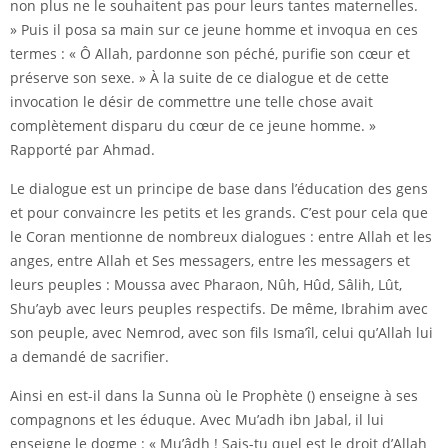
non plus ne le souhaitent pas pour leurs tantes maternelles.
» Puis il posa sa main sur ce jeune homme et invoqua en ces
termes : « Ô Allah, pardonne son péché, purifie son cœur et
préserve son sexe. » À la suite de ce dialogue et de cette
invocation le désir de commettre une telle chose avait
complètement disparu du cœur de ce jeune homme. »
Rapporté par Ahmad.
Le dialogue est un principe de base dans l’éducation des gens
et pour convaincre les petits et les grands. C’est pour cela que
le Coran mentionne de nombreux dialogues : entre Allah et les
anges, entre Allah et Ses messagers, entre les messagers et
leurs peuples : Moussa avec Pharaon, Nûh, Hûd, Sâlih, Lût,
Shu’ayb avec leurs peuples respectifs. De même, Ibrahim avec
son peuple, avec Nemrod, avec son fils Isma’îl, celui qu’Allah lui
a demandé de sacrifier.
Ainsi en est-il dans la Sunna où
le Prophète ()
enseigne à ses
compagnons et les éduque. Avec Mu’adh ibn Jabal, il lui
enseigne le dogme : « Mu’âdh ! Sais-tu quel est le droit d’Allah