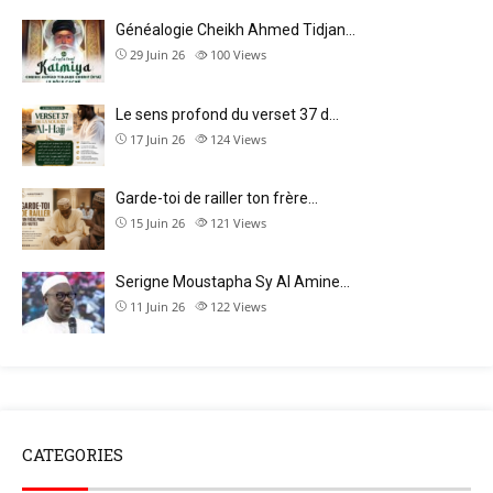
Généalogie Cheikh Ahmed Tidjan…
29 Juin 26
100
Views
Le sens profond du verset 37 d…
17 Juin 26
124
Views
Garde-toi de railler ton frère…
15 Juin 26
121
Views
Serigne Moustapha Sy Al Amine…
11 Juin 26
122
Views
CATEGORIES