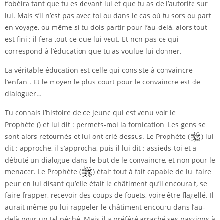
t’obéira tant que tu es devant lui et que tu as de l’autorité sur
lui. Mais s’il n’est pas avec toi ou dans le cas où tu sors ou part
en voyage, ou même si tu dois partir pour l’au-delà, alors tout
est fini : il fera tout ce que lui veut. Et non pas ce qui
correspond à l’éducation que tu as voulue lui donner.
La véritable éducation est celle qui consiste à convaincre
l’enfant. Et le moyen le plus court pour le convaincre est de
dialoguer…
Tu connais l’histoire de ce jeune qui est venu voir le
Prophète
()
et lui dit : permets-moi la fornication. Les gens se
sont alors retournés et lui ont crié dessus. Le Prophète (
) lui
dit : approche, il s’approcha, puis il lui dit : assieds-toi et a
débuté un dialogue dans le but de le convaincre, et non pour le
menacer. Le Prophète (
) était tout à fait capable de lui faire
peur en lui disant qu’elle était le châtiment qu’il encourait, se
faire frapper, recevoir des coups de fouets, voire être flagellé. Il
aurait même pu lui rappeler le châtiment encouru dans l’au-
delà pour un tel péché. Mais il a préféré arraché ses passions à