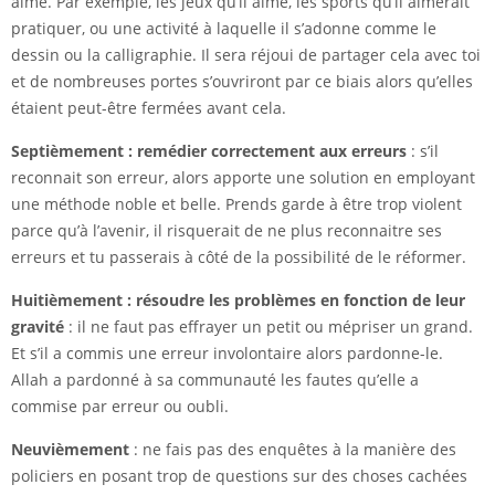
aime. Par exemple, les jeux qu’il aime, les sports qu’il aimerait
pratiquer, ou une activité à laquelle il s’adonne comme le
dessin ou la calligraphie. Il sera réjoui de partager cela avec toi
et de nombreuses portes s’ouvriront par ce biais alors qu’elles
étaient peut-être fermées avant cela.
Septièmement : remédier correctement aux erreurs
: s’il
reconnait son erreur, alors apporte une solution en employant
une méthode noble et belle. Prends garde à être trop violent
parce qu’à l’avenir, il risquerait de ne plus reconnaitre ses
erreurs et tu passerais à côté de la possibilité de le réformer.
Huitièmement : résoudre les problèmes en fonction de leur
gravité
: il ne faut pas effrayer un petit ou mépriser un grand.
Et s’il a commis une erreur involontaire alors pardonne-le.
Allah a pardonné à sa communauté les fautes qu’elle a
commise par erreur ou oubli.
Neuvièmement
: ne fais pas des enquêtes à la manière des
policiers en posant trop de questions sur des choses cachées