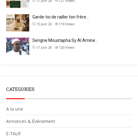
17 Juin 26
121
Views
Garde-toi de railler ton frère…
15 Juin 26
119
Views
Serigne Moustapha Sy Al Amine…
11 Juin 26
120
Views
CATEGORIES
A la une
Annonces & Évènement
E-TALIF