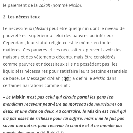
le paiement de la
Zakah
(nommé
Nisâb
).
2. Les nécessiteux
Le nécessiteux (
Miskîn
) peut être quelqu’un dont le niveau de
pauvreté est supérieur à celui des pauvres ou inférieur.
Cependant, leur statut religieux est le même, en toutes
matières. Ces pauvres et ces nécessiteux peuvent avoir des
maisons et des vêtements décents, mais être considérés
comme pauvres et nécessiteux s’ils ne possèdent pas [les
liquidités] nécessaires pour satisfaire leurs besoins essentiels
de base. Le Messager d’Allah (
) a défini le
Miskîn
dans
certaines narrations comme suit :
« Le
Miskîn
n’est pas celui qui circule parmi les gens (en
mendiant) recevant peut-être un morceau [de nourriture] ou
deux, et une date ou deux. Au contraire, le
Miskîn
est celui qui
n’a pas assez de richesse pour lui suffire, mais il ne le fait pas
savoir aux autres pour recevoir la charité et il ne mendie pas
auprès des gens. »
(Al-Bukhâri)