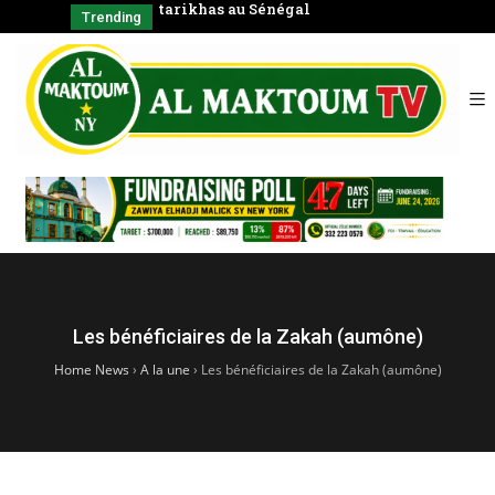
négal
Coran en groupe)
Bienfait
Trending
Bénéfici
Les bénéficiaires de la Zakah (aumône)
Home News
›
A la une
›
Les bénéficiaires de la Zakah (aumône)