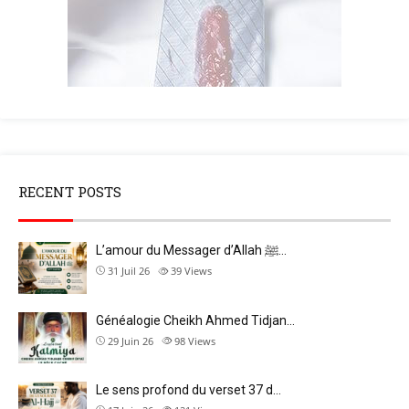
RECENT POSTS
L’amour du Messager d’Allah ﷺ…
31 Juil 26
39
Views
Généalogie Cheikh Ahmed Tidjan…
29 Juin 26
98
Views
Le sens profond du verset 37 d…