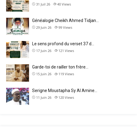
31 Juil 26
40
Views
Généalogie Cheikh Ahmed Tidjan…
29 Juin 26
99
Views
Le sens profond du verset 37 d…
17 Juin 26
121
Views
Garde-toi de railler ton frère…
15 Juin 26
119
Views
Serigne Moustapha Sy Al Amine…
11 Juin 26
120
Views