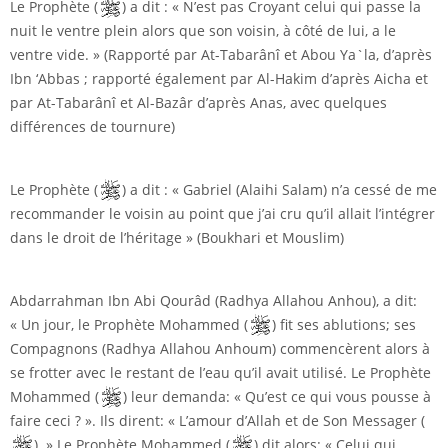
Le Prophète (
) a dit : « N’est pas Croyant celui qui passe la
nuit le ventre plein alors que son voisin, à côté de lui, a le
ventre vide. » (Rapporté par At-Tabarânî et Abou Ya`la, d’après
Ibn ‘Abbas ; rapporté également par Al-Hakim d’après Aicha et
par At-Tabarânî et Al-Bazâr d’après Anas, avec quelques
différences de tournure)
Le Prophète (
) a dit : « Gabriel (Alaihi Salam) n’a cessé de me
recommander le voisin au point que j’ai cru qu’il allait l’intégrer
dans le droit de l’héritage » (Boukhari et Mouslim)
Abdarrahman Ibn Abi Qourâd (Radhya Allahou Anhou), a dit:
« Un jour, le Prophète Mohammed (
) fit ses ablutions; ses
Compagnons (Radhya Allahou Anhoum) commencèrent alors à
se frotter avec le restant de l’eau qu’il avait utilisé. Le Prophète
Mohammed (
) leur demanda: « Qu’est ce qui vous pousse à
faire ceci ? ». Ils dirent: « L’amour d’Allah et de Son Messager (
). » Le Prophète Mohammed (
) dit alors: « Celui qui