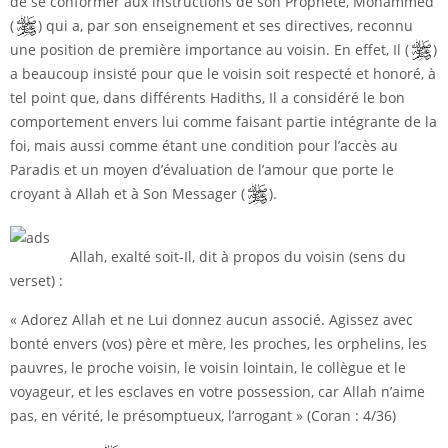
de se conformer aux instructions de son Prophète, Mohammed
(
) qui a, par son enseignement et ses directives, reconnu
une position de première importance au voisin. En effet, Il (
)
a beaucoup insisté pour que le voisin soit respecté et honoré, à
tel point que, dans différents Hadiths, Il a considéré le bon
comportement envers lui comme faisant partie intégrante de la
foi, mais aussi comme étant une condition pour l’accès au
Paradis et un moyen d’évaluation de l’amour que porte le
croyant à Allah et à Son Messager (
).
Allah, exalté soit-Il, dit à propos du voisin (sens du
verset) :
« Adorez Allah et ne Lui donnez aucun associé. Agissez avec
bonté envers (vos) père et mère, les proches, les orphelins, les
pauvres, le proche voisin, le voisin lointain, le collègue et le
voyageur, et les esclaves en votre possession, car Allah n’aime
pas, en vérité, le présomptueux, l’arrogant » (Coran : 4/36)