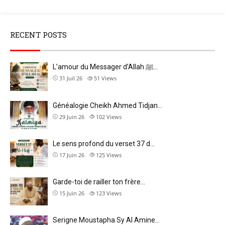
RECENT POSTS
L’amour du Messager d’Allah ﷺ…
31 Juil 26
51
Views
Généalogie Cheikh Ahmed Tidjan…
29 Juin 26
102
Views
Le sens profond du verset 37 d…
17 Juin 26
125
Views
Garde-toi de railler ton frère…
15 Juin 26
123
Views
Serigne Moustapha Sy Al Amine…