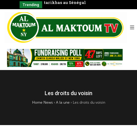
négal
Coran en groupe)
CHAYKH
Trending
SERIGNE BABA
الشّيخ
Les droits du voisin
Home News
›
A la une
›
Les droits du voisin