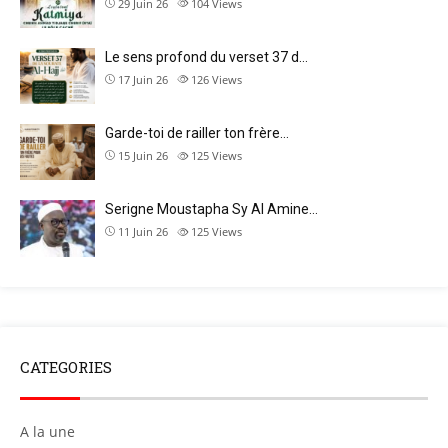
29 Juin 26
104
Views
Le sens profond du verset 37 d…
17 Juin 26
126
Views
Garde-toi de railler ton frère…
15 Juin 26
125
Views
Serigne Moustapha Sy Al Amine…
11 Juin 26
125
Views
CATEGORIES
A la une