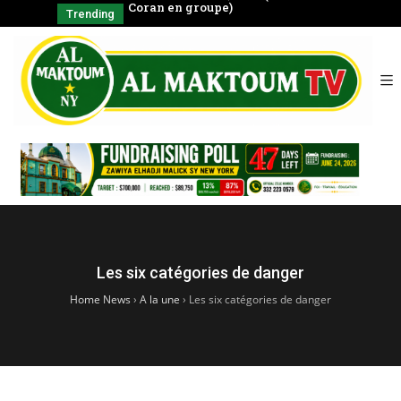
négal
Coran en groupe)
CHAYKH
Trending
SERIGNE BABA
الشّيخ
Les six catégories de danger
Home News
›
A la une
›
Les six catégories de danger