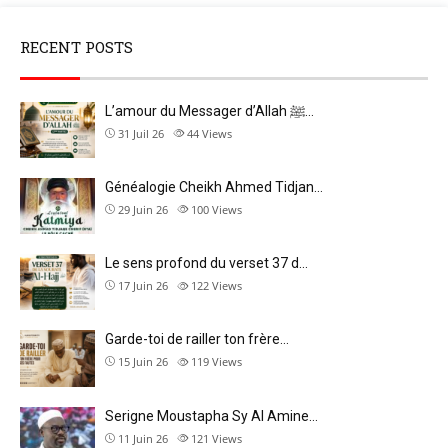
RECENT POSTS
L’amour du Messager d’Allah ﷺ…
31 Juil 26
44
Views
Généalogie Cheikh Ahmed Tidjan…
29 Juin 26
100
Views
Le sens profond du verset 37 d…
17 Juin 26
122
Views
Garde-toi de railler ton frère…
15 Juin 26
119
Views
Serigne Moustapha Sy Al Amine…
11 Juin 26
121
Views