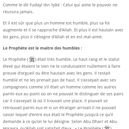
Comme le dit Fudayl ibn ‘Iyâd : Celui qui aime le pouvoir ne
réussira jamais.
Et il est sûr que plus un homme est humble, plus sa foi
augmente et il se rapproche d’Allah. Et plus il est hautain avec
les gens, plus il s’éloigne d’Allah et en est mal-aimé.
Le Prophète est le maitre des humbles :
Le Prophète (
) était très humble. Le haut rang et le statut
élevé qui étaient le sien ne le conduisaient nullement à faire
preuve d’orgueil ou être hautain avec les gens. Il restait
humble et ne les prenait pas de haut. Il s’asseyait avec ses
compagnons comme s’il était un homme comme les autres
parmi eux au point où on ne pouvait le distinguer de ses pairs
car il s’asseyait là où il trouvait une place. Il pouvait se
retrouvait parmi eux et si un étranger arrivait il ne pouvait
savoir lequel d’entre eux était le Prophète jusqu’à ce qu’il
demande à ce qu’on le lui désigne. Selon Abu Dharr et Abu
Horayra, qu’Allah soit satisfait d’eux : « Le Prophète (
)