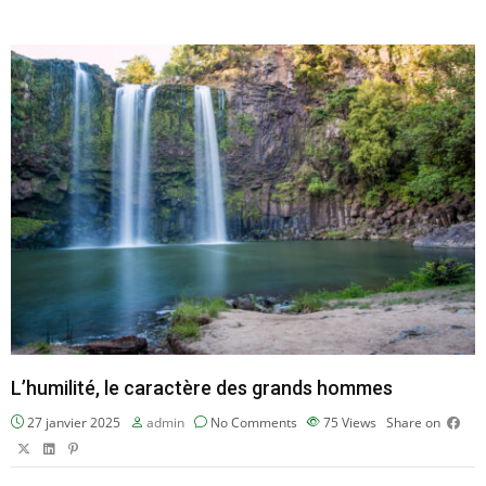
L’humilité, le caractère des grands hommes
27 janvier 2025
admin
No Comments
75
Views
Share on