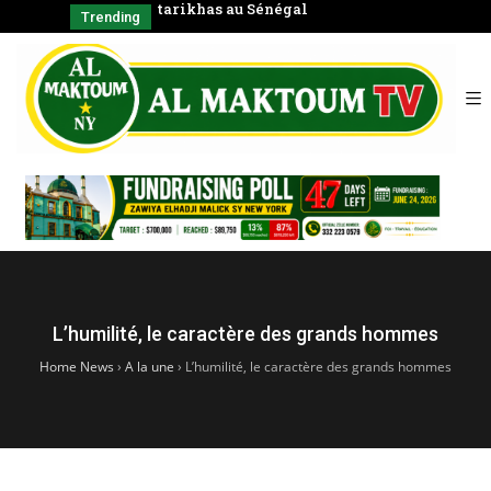
négal
Coran en groupe)
CHAYKH
Trending
SERIGNE BABA
الشّيخ
L’humilité, le caractère des grands hommes
Home News
›
A la une
›
L’humilité, le caractère des grands hommes