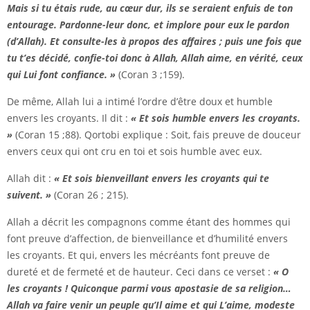
Mais si tu étais rude, au cœur dur, ils se seraient enfuis de ton
entourage. Pardonne-leur donc, et implore pour eux le pardon
(d’Allah). Et consulte-les à propos des affaires ; puis une fois que
tu t’es décidé, confie-toi donc à Allah, Allah aime, en vérité, ceux
qui Lui font confiance. »
(Coran 3 ;159).
De même, Allah lui a intimé l’ordre d’être doux et humble
envers les croyants. Il dit :
« Et sois humble envers les croyants.
»
(Coran 15 ;88). Qortobi explique : Soit, fais preuve de douceur
envers ceux qui ont cru en toi et sois humble avec eux.
Allah dit :
« Et sois bienveillant envers les croyants qui te
suivent. »
(Coran 26 ; 215).
Allah a décrit les compagnons comme étant des hommes qui
font preuve d’affection, de bienveillance et d’humilité envers
les croyants. Et qui, envers les mécréants font preuve de
dureté et de fermeté et de hauteur. Ceci dans ce verset :
« O
les croyants ! Quiconque parmi vous apostasie de sa religion…
Allah va faire venir un peuple qu’Il aime et qui L’aime, modeste