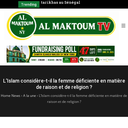
négal
Coran en groupe)
CHAYKH
Trending
SERIGNE BABA
الشّيخ
L’Islam considère-t-il la femme déficiente en matière
de raison et de religion ?
Home News
›
A la une
›
L’Islam considère-t-il la femme déficiente en matière de
raison et de religion ?