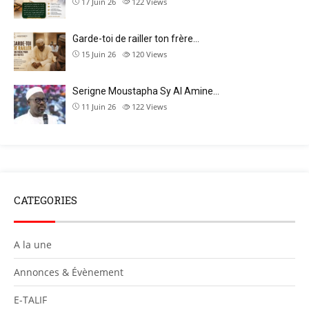
17 Juin 26
122
Views
Garde-toi de railler ton frère…
15 Juin 26
120
Views
Serigne Moustapha Sy Al Amine…
11 Juin 26
122
Views
CATEGORIES
A la une
Annonces & Évènement
E-TALIF