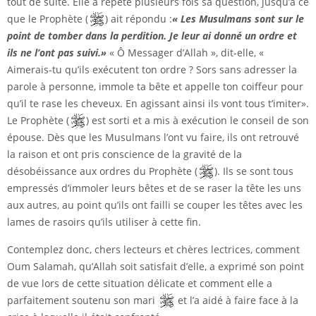
tout de suite. Elle a répété plusieurs fois sa question, jusqu’à ce
que le Prophète (
) ait répondu :
« Les Musulmans sont sur le
point de tomber dans la perdition. Je leur ai donné un ordre et
ils ne l’ont pas suivi.»
« Ô Messager d’Allah », dit-elle, «
Aimerais-tu qu’ils exécutent ton ordre ? Sors sans adresser la
parole à personne, immole ta bête et appelle ton coiffeur pour
qu’il te rase les cheveux. En agissant ainsi ils vont tous t’imiter».
Le Prophète (
) est sorti et a mis à exécution le conseil de son
épouse. Dès que les Musulmans l’ont vu faire, ils ont retrouvé
la raison et ont pris conscience de la gravité de la
désobéissance aux ordres du Prophète (
). Ils se sont tous
empressés d’immoler leurs bêtes et de se raser la tête les uns
aux autres, au point qu’ils ont failli se couper les têtes avec les
lames de rasoirs qu’ils utiliser à cette fin.
Contemplez donc, chers lecteurs et chères lectrices, comment
Oum Salamah, qu’Allah soit satisfait d’elle, a exprimé son point
de vue lors de cette situation délicate et comment elle a
parfaitement soutenu son mari
et l’a aidé à faire face à la