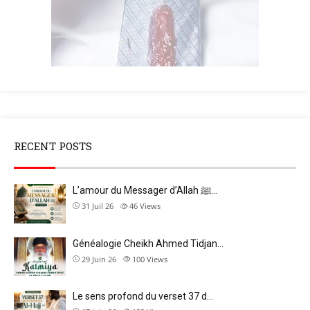
RECENT POSTS
L’amour du Messager d’Allah ﷺ…
31 Juil 26
46
Views
Généalogie Cheikh Ahmed Tidjan…
29 Juin 26
100
Views
Le sens profond du verset 37 d…