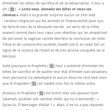
d’immoler les bêtes de sacrifice et de se désacraliser. Il leur a
dit (
) :
« Levez-vous, immolez vos bêtes et rasez vos
cheveux.»
, mais à sa grande surprise aucun ne s’est levé
: l’ardeur religieuse qui les animait et l’impossibilité pour eux
de faire le tour de la Mosquée sacrée , en vertu de la trêve,
avaient ranimé dans leur cœur une rébellion qui les empêchait
de percevoir la sagesse cachée derrière la conclusion de cette
Trêve et de comprendre qu’Allah, Exalté soit-Il, en avait fait un
signe de la victoire de l’Islam et de très proche conquête de la
Mecque.
Voilà pourquoi le Prophète (
) leur a ordonné d’immoler les
bêtes de sacrifice et de quitter leur état d’
Ihraam
(sacralisation),
mais personne n’a obtempéré et aucun d’eux ne s’est levé, bien
que le Prophète (
) ait répété trois fois le même ordre.
Anxieux, le Prophète (
) est entré chez son épouse Oum
Salamah, qu’Allah soit satisfait d’elle, qui lui a demandé : «
Qu’as-tu, Ô Messager d’Allah ? ». Mais, il ne lui a pas répondu