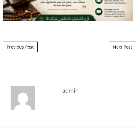
Post navigation
Previous Post
Next Post
admin