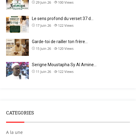
29 Juin 26
100
Views
Le sens profond du verset 37 d…
17 Juin 26
122
Views
Garde-toi de railler ton frère…
15 Juin 26
120
Views
Serigne Moustapha Sy Al Amine…
11 Juin 26
122
Views
CATEGORIES
A la une