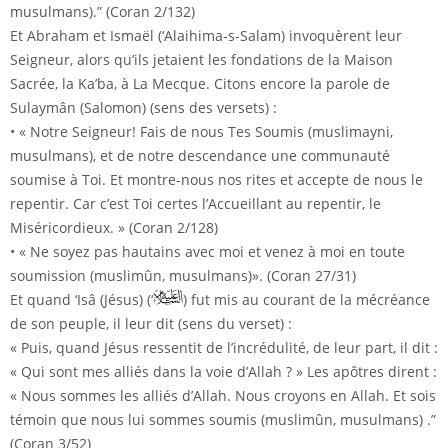
musulmans).” (Coran 2/132)
Et Abraham et Ismaël (‘Alaihima-s-Salam) invoquèrent leur
Seigneur, alors qu’ils jetaient les fondations de la Maison
Sacrée, la Ka’ba, à La Mecque. Citons encore la parole de
Sulaymân (Salomon) (sens des versets) :
• « Notre Seigneur! Fais de nous Tes Soumis (muslimayni,
musulmans), et de notre descendance une communauté
soumise à Toi. Et montre-nous nos rites et accepte de nous le
repentir. Car c’est Toi certes l’Accueillant au repentir, le
Miséricordieux. » (Coran 2/128)
• « Ne soyez pas hautains avec moi et venez à moi en toute
soumission (muslimûn, musulmans)». (Coran 27/31)
Et quand ‘Isâ (Jésus) (‘
) fut mis au courant de la mécréance
de son peuple, il leur dit (sens du verset) :
« Puis, quand Jésus ressentit de l’incrédulité, de leur part, il dit :
« Qui sont mes alliés dans la voie d’Allah ? » Les apôtres dirent :
« Nous sommes les alliés d’Allah. Nous croyons en Allah. Et sois
témoin que nous lui sommes soumis (muslimûn, musulmans) .”
(Coran 3/52)