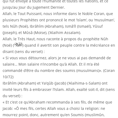
qui fut envoyé à toute l’humanité et toutes les nations, et ce
jusqu’au Jour du Jugement Dernier.
Allah, le Tout Puissant, nous informe dans le Noble Coran, que
plusieurs Prophètes ont prononcé le mot ‘Islam’, ou ‘musulman’,
tels Nûh (Noé), Ibrâhîm (Abraham), Ismâ’îl (Ismaël), Yûsuf
(Joseph), et Mûsâ (Moïse), (‘Alaihim Assalam).
Allah, le Très Haut, nous raconte à propos du prophète Nûh
(Noé) (‘
) quand il avertit son peuple contre la mécréance en
disant (sens du verset) :
« Si vous vous détournez, alors je ne vous ai pas demandé de
salaire… Mon salaire n’incombe qu’à Allah. Et il m’a été
commandé d’être du nombre des soumis (musulmans)». (Coran
10/72)
Ibrâhîm (Abraham) et Ya’qûb (Jacob) (‘Alaihima-s-Salam) ont
invité leurs fils à embrasser l’Islam. Allah, exalté soit-Il, dit (sens
du verset) :
« Et c’est ce qu’Abraham recommanda à ses fils, de même que
Jacob: «Ô mes fils, certes Allah vous a choisi la religion: ne
mourrez point, donc, autrement qu’en Soumis (muslimûn,