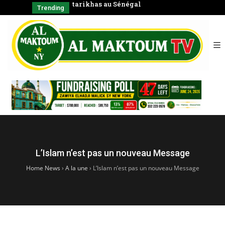
 Sénégal
Coran en groupe)
CHAY
Trending
SERIGNE 
الشّيخ
L’Islam n’est pas un nouveau Message
Home News
›
A la une
›
L’Islam n’est pas un nouveau Message