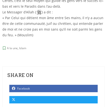
Certes, c’est le seul moyen qui guide les gens vers le succès ici-
bas et vers le Paradis dans l’au-delà.
Le Messager d’Allah (
) a dit :
« Par Celui qui détient mon âme entre Ses mains, il n’y a aucun
être de cette communauté, juif ou chrétien, qui entende parler
de moi et ne croie pas en moi sans qu’il ne soit parmi les gens
du feu. » (Mouslim)
A la une
,
Islam
SHARE ON
Facebook