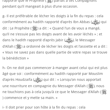
rapporté que le Prophète (
) parlait à ses Compagnons
pendant qu’il mangeait à plus d’une occasion.
g- Il est préférable de lécher les doigts à la fin du repas : cela
conformément au hadith rapporté d’après Ibn Abbas (
) qui
dit : Le Prophète (
) a dit : « Quand l’un de vous a mangé,
qu’il ne s’essuie pas les doigts avant de les avoir léchés » ; et
dans le hadith rapporté d’après Jabir (
), le Messager
d’Allah (
) a ordonné de lécher les doigts et l’assiette et a dit :
« Vous ne savez pas dans quelle partie de votre repas se trouve
la bénédiction »
h- On ne doit pas commencer à manger avant celui qui est plus
âgé que soi : conformément au hadith rapporté par Mouslim
d’après Houdzaifa (
) qui dit : « Lorsqu’on nous apportait
une nourriture en compagnie du Messager d’Allah (
), nous
ne touchions pas à cela jusqu’à ce que le Messager d’Allah (
) commence et y mette sa main. »
i- Il doit prier pour son hôte à la fin du repas : cela