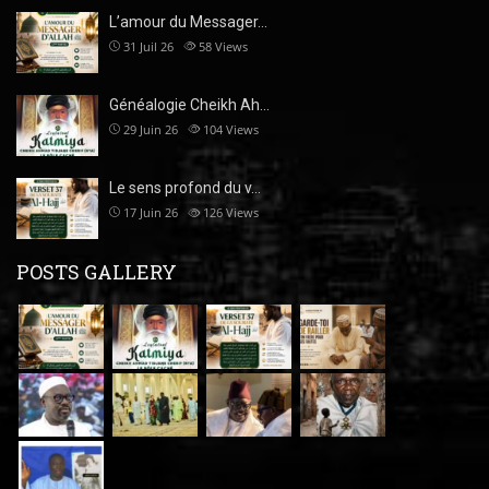
L’amour du Messager…
31 Juil 26
58
Views
Généalogie Cheikh Ah…
29 Juin 26
104
Views
Le sens profond du v…
17 Juin 26
126
Views
POSTS GALLERY