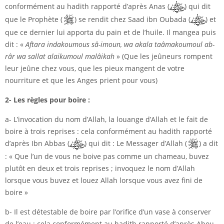
conformément au hadith rapporté d’après Anas (
) qui dit
que le Prophète (
) se rendit chez Saad ibn Oubada (
) et
que ce dernier lui apporta du pain et de l’huile. Il mangea puis
dit : «
Aftara indakoumous sâ-imoun, wa akala taâmakoumoul ab-
râr wa sallat alaikumoul malâikah
» (Que les jeûneurs rompent
leur jeûne chez vous, que les pieux mangent de votre
nourriture et que les Anges prient pour vous)
2- Les règles pour boire :
a- L’invocation du nom d’Allah, la louange d’Allah et le fait de
boire à trois reprises : cela conformément au hadith rapporté
d’après Ibn Abbas (
) qui dit : Le Messager d’Allah (
) a dit
: « Que l’un de vous ne boive pas comme un chameau, buvez
plutôt en deux et trois reprises ; invoquez le nom d’Allah
lorsque vous buvez et louez Allah lorsque vous avez fini de
boire »
b- Il est détestable de boire par l’orifice d’un vase à conserver
de l’eau : cela conformément au hadith rapporté d’après Abou