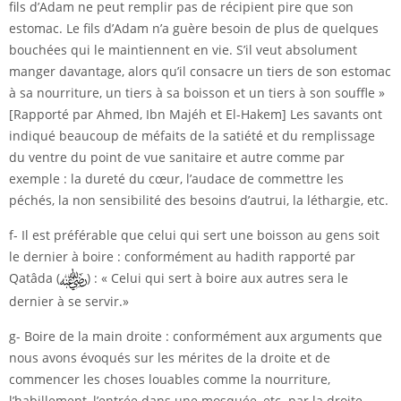
fils d’Adam ne peut remplir pas de récipient pire que son
estomac. Le fils d’Adam n’a guère besoin de plus de quelques
bouchées qui le maintiennent en vie. S’il veut absolument
manger davantage, alors qu’il consacre un tiers de son estomac
à sa nourriture, un tiers à sa boisson et un tiers à son souffle »
[Rapporté par Ahmed, Ibn Majéh et El-Hakem] Les savants ont
indiqué beaucoup de méfaits de la satiété et du remplissage
du ventre du point de vue sanitaire et autre comme par
exemple : la dureté du cœur, l’audace de commettre les
péchés, la non sensibilité des besoins d’autrui, la léthargie, etc.
f- Il est préférable que celui qui sert une boisson au gens soit
le dernier à boire : conformément au hadith rapporté par
Qatâda (
) : « Celui qui sert à boire aux autres sera le
dernier à se servir.»
g- Boire de la main droite : conformément aux arguments que
nous avons évoqués sur les mérites de la droite et de
commencer les choses louables comme la nourriture,
l’habillement, l’entrée dans une mosquée, etc. par la droite.