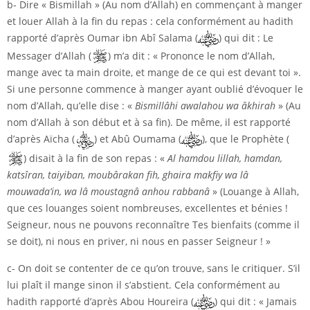
b- Dire « Bismillah » (Au nom d’Allah) en commençant à manger
et louer Allah à la fin du repas : cela conformément au hadith
rapporté d’après Oumar ibn Abî Salama (
) qui dit : Le
Messager d’Allah (
) m’a dit : « Prononce le nom d’Allah,
mange avec ta main droite, et mange de ce qui est devant toi ».
Si une personne commence à manger ayant oublié d’évoquer le
nom d’Allah, qu’elle dise : «
Bismillâhi awalahou wa âkhirah
» (Au
nom d’Allah à son début et à sa fin). De même, il est rapporté
d’après Aïcha (
) et Abû Oumama (
), que le Prophète (
) disait à la fin de son repas : «
Al hamdou lillah, hamdan,
katsîran, taiyiban, moubârakan fih, ghaira makfiy wa lâ
mouwada’in, wa lâ moustagnâ anhou rabbanâ
» (Louange à Allah,
que ces louanges soient nombreuses, excellentes et bénies !
Seigneur, nous ne pouvons reconnaître Tes bienfaits (comme il
se doit), ni nous en priver, ni nous en passer Seigneur ! »
c- On doit se contenter de ce qu’on trouve, sans le critiquer. S’il
lui plaît il mange sinon il s’abstient. Cela conformément au
hadith rapporté d’après Abou Houreira (
) qui dit : « Jamais