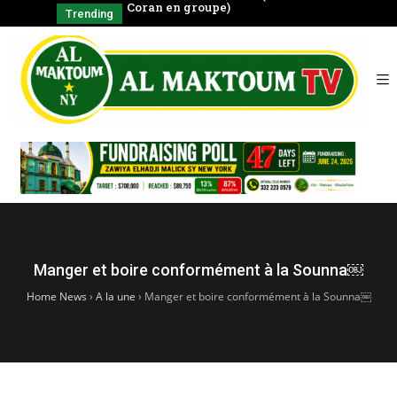
négal
Coran en groupe)
CHAYKH
Trending
SERIGNE BABA
الشّيخ
Manger et boire conformément à la Sounna￼
Home News
›
A la une
›
Manger et boire conformément à la Sounna￼