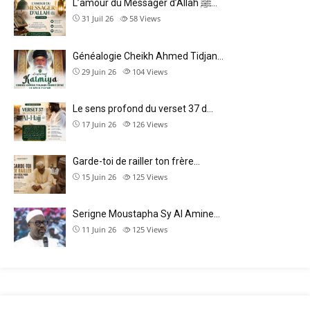
L’amour du Messager d’Allah ﷺ…
31 Juil 26
58
Views
Généalogie Cheikh Ahmed Tidjan…
29 Juin 26
104
Views
Le sens profond du verset 37 d…
17 Juin 26
126
Views
Garde-toi de railler ton frère…
15 Juin 26
125
Views
Serigne Moustapha Sy Al Amine…
11 Juin 26
125
Views