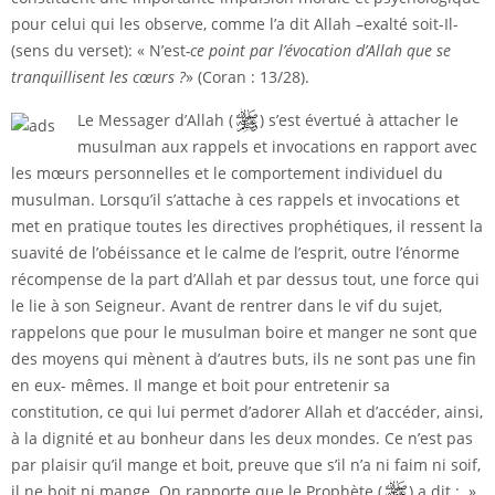
pour celui qui les observe, comme l’a dit Allah –exalté soit-Il-
(sens du verset): « N’est
-ce point par l’évocation d’Allah que se
tranquillisent les cœurs ?
» (Coran : 13/28).
Le Messager d’Allah (
) s’est évertué à attacher le
musulman aux rappels et invocations en rapport avec
les mœurs personnelles et le comportement individuel du
musulman. Lorsqu’il s’attache à ces rappels et invocations et
met en pratique toutes les directives prophétiques, il ressent la
suavité de l’obéissance et le calme de l’esprit, outre l’énorme
récompense de la part d’Allah et par dessus tout, une force qui
le lie à son Seigneur. Avant de rentrer dans le vif du sujet,
rappelons que pour le musulman boire et manger ne sont que
des moyens qui mènent à d’autres buts, ils ne sont pas une fin
en eux- mêmes. Il mange et boit pour entretenir sa
constitution, ce qui lui permet d’adorer Allah et d’accéder, ainsi,
à la dignité et au bonheur dans les deux mondes. Ce n’est pas
par plaisir qu’il mange et boit, preuve que s’il n’a ni faim ni soif,
il ne boit ni mange. On rapporte que le Prophète (
) a dit : »