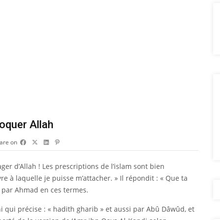
oquer Allah
are on
er d’Allah ! Les prescriptions de l’islam sont bien
 laquelle je puisse m’attacher. » Il répondit : « Que ta
é par Ahmad en ces termes.
i qui précise : « hadith gharib » et aussi par Abû Dâwûd, et