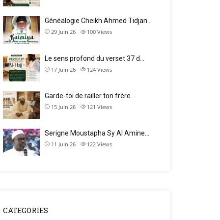
Généalogie Cheikh Ahmed Tidjan…
29 Juin 26
100
Views
Le sens profond du verset 37 d…
17 Juin 26
124
Views
Garde-toi de railler ton frère…
15 Juin 26
121
Views
Serigne Moustapha Sy Al Amine…
11 Juin 26
122
Views
CATEGORIES