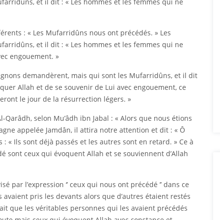
rridûns, et il dit : « Les hommes et les femmes qui ne
érents : « Les Mufarridûns nous ont précédés. » Les
rridûns, et il dit : « Les hommes et les femmes qui ne
avec engouement. »
gnons demandèrent, mais qui sont les Mufarridûns, et il dit
quer Allah et de se souvenir de Lui avec engouement, ce
ront le jour de la résurrection légers. »
-Qarâdh, selon Mu’âdh ibn Jabal : « Alors que nous étions
ne appelée Jamdân, il attira notre attention et dit : « Ô
: « Ils sont déjà passés et les autres sont en retard. » Ce à
édé sont ceux qui évoquent Allah et se souviennent d’Allah
é par l’expression ‘’ ceux qui nous ont précédé ’’ dans ce
s avaient pris les devants alors que d’autres étaient restés
e fait que les véritables personnes qui les avaient précédés
route mais ceux qui évoquent Allah avec constance et