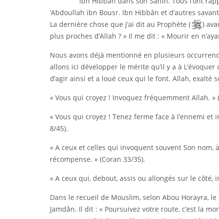
Ibn Hibbân dans son Sahih. Tous l’ont rapp
‘Abdoullah ibn Bousr. Ibn Hibbân et d’autres savants
La dernière chose que j’ai dit au Prophète (
) ava
plus proches d’Allah ? » Il me dit : « Mourir en n’ay
Nous avons déjà mentionné en plusieurs occurrence
allons ici développer le mérite qu’il y a à L’évoqu
d’agir ainsi et a loué ceux qui le font. Allah, exalté soi
« Vous qui croyez ! Invoquez fréquemment Allah. » 
« Vous qui croyez ! Tenez ferme face à l’ennemi et in
8/45).
« A ceux et celles qui invoquent souvent Son nom, 
récompense. » (Coran 33/35).
« A ceux qui, debout, assis ou allongés sur le côté, 
Dans le recueil de Mouslim, selon Abou Horayra, le
Jamdân. Il dit : « Poursuivez votre route, c’est la