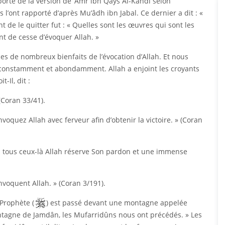
orté de la version de ‘Amr ibn Qays Al-Kandi selon
 l’ont rapporté d’après Mu’âdh ibn Jabal. Ce dernier a dit : «
nt de le quitter fut : « Quelles sont les œuvres qui sont les
ant de cesse d’évoquer Allah. »
s de nombreux bienfaits de l’évocation d’Allah. Et nous
er constamment et abondamment. Allah a enjoint les croyants
t-Il, dit :
(Coran 33/41).
voquez Allah avec ferveur afin d’obtenir la victoire. » (Coran
à tous ceux-là Allah réserve Son pardon et une immense
invoquent Allah. » (Coran 3/191).
 Prophète (
) est passé devant une montagne appelée
 montagne de Jamdân, les Mufarridûns nous ont précédés. » Les