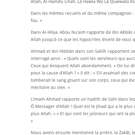
Allah, Al-Hamdu Lillah, Lâ Hawla Wa Lâ Quwwata Illa
Dans les mêmes recueils et du même compagnon : «
fou. »
Dans Al-Hilya, Abou Nu’aim rapporte de Ibn Abbâs q
Allah jusqu’à ce que les hypocrites disent de vous q
Ahmad et Ibn Hibbân dans son Sahîh rapportent sel
interrogé ainsi : « Quels sont les serviteurs qui auron
Ceux qui évoquent Allah abondamment. » On lui dit :
pour la cause d’Allah ? » Il dit : « S’il assénait des
tomberait le sang gisant sur son corps, ceux qui 
méritoire au sien. »
L’imam Ahmad rapporte un hadith de Sahl dans lequ
Ô Messager d’Allah ! Quel est le Jihad qui a le plus 
plus Allah. » « Et qui sont les jeûneurs qui ont la 
»
Nous avons ensuite mentionné la prière, la Zakât, le