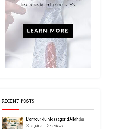
RECENT POSTS
L’amour du Messager d’Allah ﷺ…
31 Juil 26
47
Views