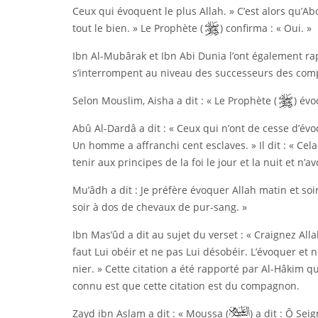
Ceux qui évoquent le plus Allah. » C’est alors qu’A
tout le bien. » Le Prophète (
) confirma : « Oui. »
Ibn Al-Mubârak et Ibn Abi Dunia l’ont également ra
s’interrompent au niveau des successeurs des com
Selon Mouslim, Aisha a dit : « Le Prophète (
) év
Abû Al-Dardâ a dit : « Ceux qui n’ont de cesse d’évoq
Un homme a affranchi cent esclaves. » Il dit : « Ce
tenir aux principes de la foi le jour et la nuit et n’a
Mu’âdh a dit : Je préfère évoquer Allah matin et so
soir à dos de chevaux de pur-sang. »
Ibn Mas’ûd a dit au sujet du verset : « Craignez Allah
faut Lui obéir et ne pas Lui désobéir. L’évoquer et n
nier. » Cette citation a été rapporté par Al-Hâkim q
connu est que cette citation est du compagnon.
Zayd ibn Aslam a dit : « Moussa (
) a dit : Ô Se