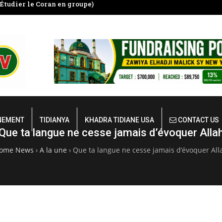
Étudier le Coran en groupe)
ALHAMDOULILAHI HEUZA CHA
DE SERIGNE BABACAR S
NEMENT
TIDIANYA
KHADRA TIDIANE USA
CONTACT US
Que ta langue ne cesse jamais d’évoquer Alla
ome News
›
A la une
›
Que ta langue ne cesse jamais d’évoquer All