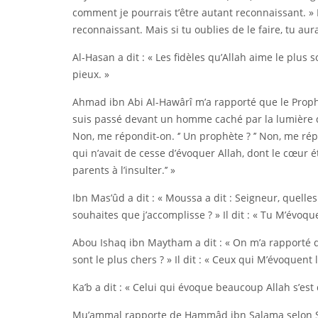
comment je pourrais t’être autant reconnaissant. » Il
reconnaissant. Mais si tu oublies de le faire, tu aura
Al-Hasan a dit : « Les fidèles qu’Allah aime le plus 
pieux. »
Ahmad ibn Abi Al-Hawârî m’a rapporté que le Proph
suis passé devant un homme caché par la lumière du
Non, me répondit-on. ‘’ Un prophète ? ’’ Non, me répo
qui n’avait de cesse d’évoquer Allah, dont le cœur 
parents à l’insulter.’’ »
Ibn Mas’ûd a dit : « Moussa a dit : Seigneur, quelle
souhaites que j’accomplisse ? » Il dit : « Tu M’évoqu
Abou Ishaq ibn Maytham a dit : « On m’a rapporté qu
sont le plus chers ? » Il dit : « Ceux qui M’évoquent l
Ka’b a dit : « Celui qui évoque beaucoup Allah s’est
Mu’ammal rapporte de Hammâd ibn Salama selon Suha