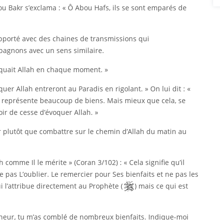
bou Bakr s’exclama : « Ô Abou Hafs, ils se sont emparés de
pporté avec des chaines de transmissions qui
pagnons avec un sens similaire.
oquait Allah en chaque moment. »
uer Allah entreront au Paradis en rigolant. » On lui dit : «
la représente beaucoup de biens. Mais mieux que cela, se
voir de cesse d’évoquer Allah. »
ir plutôt que combattre sur le chemin d’Allah du matin au
 comme Il le mérite » (Coran 3/102) : « Cela signifie qu’il
e pas L’oublier. Le remercier pour Ses bienfaits et ne pas les
ui l’attribue directement au Prophète (
) mais ce qui est
igneur, tu m’as comblé de nombreux bienfaits. Indique-moi