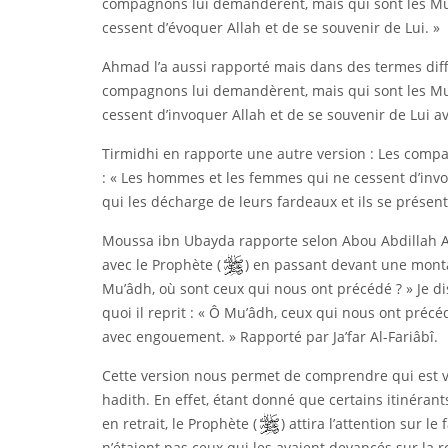
compagnons lui demandèrent, mais qui sont les Mufa
cessent d’évoquer Allah et de se souvenir de Lui. »
Ahmad l’a aussi rapporté mais dans des termes diff
compagnons lui demandèrent, mais qui sont les Mufa
cessent d’invoquer Allah et de se souvenir de Lui 
Tirmidhi en rapporte une autre version : Les compa
: « Les hommes et les femmes qui ne cessent d’invo
qui les décharge de leurs fardeaux et ils se présente
Moussa ibn Ubayda rapporte selon Abou Abdillah Al
avec le Prophète (
) en passant devant une montag
Mu’âdh, où sont ceux qui nous ont précédé ? » Je dis 
quoi il reprit : « Ô Mu’âdh, ceux qui nous ont préc
avec engouement. » Rapporté par Ja’far Al-Fariâbî.
Cette version nous permet de comprendre qui est vis
hadith. En effet, étant donné que certains itinérant
en retrait, le Prophète (
) attira l’attention sur l
n’étaient pas ceux qui les avaient devancés sur la 