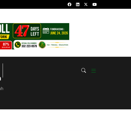
YKHOU RAB’BAHOU
Sourate Yasin: Quels Sont Les Bienfaits Et 
Y الحمد لله هـاذا الشّيخ
Magiques A Bénéficier
h
ah