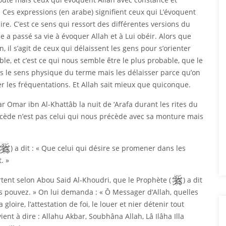
Ces expressions (en arabe) signifient ceux qui L’évoquent
ire. C’est ce sens qui ressort des différentes versions du
le a passé sa vie à évoquer Allah et à Lui obéir. Alors que
 il s’agit de ceux qui délaissent les gens pour s’orienter
ible, et c’est ce qui nous semble être le plus probable, que le
 le sens physique du terme mais les délaisser parce qu’on
er les fréquentations. Et Allah sait mieux que quiconque.
r Omar ibn Al-Khattâb la nuit de ‘Arafa durant les rites du
 précède n’est pas celui qui nous précède avec sa monture mais
) a dit : « Que celui qui désire se promener dans les
. »
ent selon Abou Said Al-Khoudri, que le Prophète (
) a dit
 pouvez. » On lui demanda : « Ô Messager d’Allah, quelles
 gloire, l’attestation de foi, le louer et nier détenir tout
ent à dire : Allahu Akbar, Soubhâna Allah, Lâ Ilâha Illa