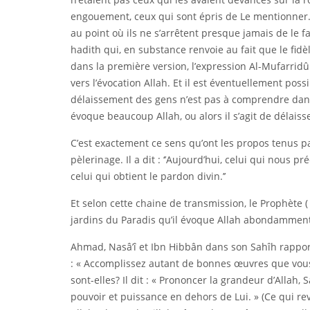
engouement, ceux qui sont épris de Le mentionner. 
au point où ils ne s’arrêtent presque jamais de le fa
hadith qui, en substance renvoie au fait que le fidè
dans la première version, l’expression Al-Mufarridûn,
vers l’évocation Allah. Et il est éventuellement poss
délaissement des gens n’est pas à comprendre dans
évoque beaucoup Allah, ou alors il s’agit de délaiss
C’est exactement ce sens qu’ont les propos tenus pa
pèlerinage. Il a dit : ‘’Aujourd’hui, celui qui nous
celui qui obtient le pardon divin.’’
Et selon cette chaine de transmission, le Prophète (
jardins du Paradis qu’il évoque Allah abondamment
Ahmad, Nasâ’î et Ibn Hibbân dans son Sahîh rapport
: « Accomplissez autant de bonnes œuvres que vous
sont-elles? Il dit : « Prononcer la grandeur d’Allah, Sa
pouvoir et puissance en dehors de Lui. » (Ce qui revi