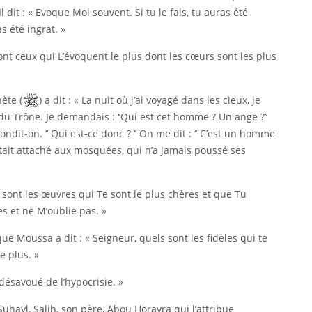
 dit : « Evoque Moi souvent. Si tu le fais, tu auras été
s été ingrat. »
sont ceux qui L’évoquent le plus dont les cœurs sont les plus
ète (
) a dit : « La nuit où j’ai voyagé dans les cieux, je
 Trône. Je demandais : ‘’Qui est cet homme ? Un ange ?’’
ndit-on. ‘’ Qui est-ce donc ? ‘’ On me dit : ‘’ C’est un homme
était attaché aux mosquées, qui n’a jamais poussé ses
s sont les œuvres qui Te sont le plus chères et que Tu
es et ne M’oublie pas. »
e Moussa a dit : « Seigneur, quels sont les fidèles qui te
e plus. »
 désavoué de l’hypocrisie. »
yl, Salih, son père, Abou Horayra qui l’attribue