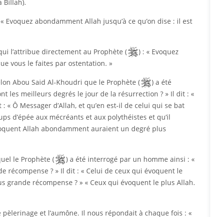
 Billah).
 Evoquez abondamment Allah jusqu’à ce qu’on dise : il est
ui l’attribue directement au Prophète (
) : « Evoquez
ue vous le faites par ostentation. »
on Abou Said Al-Khoudri que le Prophète (
) a été
t les meilleurs degrés le jour de la résurrection ? » Il dit : «
 « Ô Messager d’Allah, et qu’en est-il de celui qui se bat
 coups d’épée aux mécréants et aux polythéistes et qu’il
évoquent Allah abondamment auraient un degré plus
el le Prophète (
) a été interrogé par un homme ainsi : «
de récompense ? » Il dit : « Celui de ceux qui évoquent le
plus grande récompense ? » « Ceux qui évoquent le plus Allah.
 pèlerinage et l’aumône. Il nous répondait à chaque fois : «