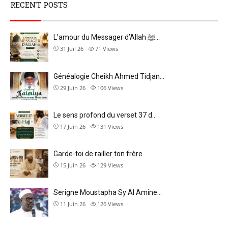
RECENT POSTS
L’amour du Messager d’Allah ﷺ…
31 Juil 26
71
Views
Généalogie Cheikh Ahmed Tidjan…
29 Juin 26
106
Views
Le sens profond du verset 37 d…
17 Juin 26
131
Views
Garde-toi de railler ton frère…
15 Juin 26
129
Views
Serigne Moustapha Sy Al Amine…
11 Juin 26
126
Views