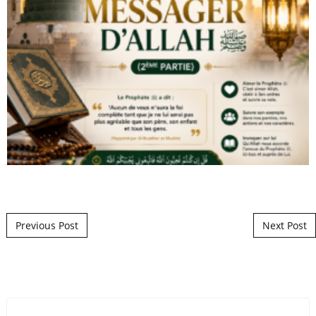
Post navigation
Previous Post
Next Post