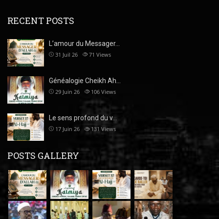
RECENT POSTS
L’amour du Messager…
31 Juil 26
71
Views
Généalogie Cheikh Ah…
29 Juin 26
106
Views
Le sens profond du v…
17 Juin 26
131
Views
POSTS GALLERY