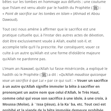
bêtes sur les tombes en hommage aux défunts ; une coutume
que l’Islam est venu abolir par le hadith du Prophète (
) :
«
Point de sacrifice sur les tombes en Islam
» (Ahmad et Abou
Dawoud).
Tout ceci nous amène à affirmer que le sacrifice est une
pratique cultuelle qui, à l’instar des autres actes de dévotion,
doit être exclusivement vouée à Allah, exalté soit-Il, et
accomplie telle qu’Il l’a prescrite. Par conséquent, vouer ce
culte à un autre qu’Allah est une forme d’idolâtrie majeure
qu’Allah ne pardonne pas.
L’Imam an-Nawawî, qu’Allah lui fasse miséricorde, a expliqué le
hadith où le Prophète (
) a dit : «
Qu’Allah maudisse quiconque
voue un sacrifice à que Lui
» par ce qui suit : «
Vouer un sacrifice
à un autre qu’Allah signifie immoler la bête à sacrifier en
prononçant un autre nom que celui d’Allah, le Très Haut,
comme celui qui voue son sacrifice à une idole, à une croix, à
Moussa (Moïse), à `Issa (Jésus), à la Ka`ba, etc. Tout ceci est
prohibé et la viande de la bête immolée demeure prohibée,