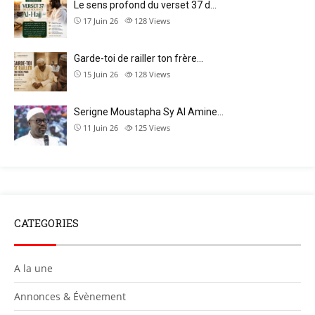
Le sens profond du verset 37 d…
17 Juin 26
128
Views
Garde-toi de railler ton frère…
15 Juin 26
128
Views
Serigne Moustapha Sy Al Amine…
11 Juin 26
125
Views
CATEGORIES
A la une
Annonces & Évènement