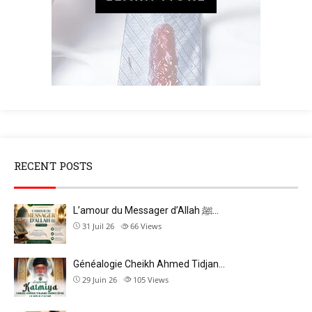
RECENT POSTS
L’amour du Messager d’Allah ﷺ…
31 Juil 26
66
Views
Généalogie Cheikh Ahmed Tidjan…
29 Juin 26
105
Views