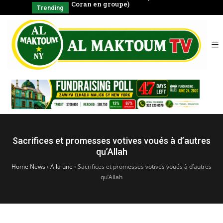
négal
Coran en groupe)
CHAYKH
Trending
SERIGNE BABA
الشّيخ
Sacrifices et promesses votives voués à d’autres
qu’Allah
Home News
›
A la une
›
Sacrifices et promesses votives voués à d’autres
qu’Allah