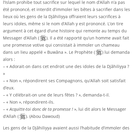
l’Islam prohibe tout sacrifice sur lequel le nom d’Allah n’a pas
été prononcé, et interdit d’immoler les bêtes à sacrifier dans les
lieux où les gens de la Djâhiliyya offraient leurs sacrifices à
leurs idoles, même si le nom d’Allah y est prononcé. L’on tire
argument à cet égard d’une histoire qui remonte au temps du
Messager d’Allah (
). Il a été rapporté qu’un homme avait fait
une promesse votive qui consistait à immoler un chameau
dans un lieu appelé « Buwâna ». Le Prophète (
) lui demanda
alors :
– « Adorait-on dans cet endroit une des idoles de la Djâhiliyya ?
»
– « Non », répondirent ses Compagnons, qu’Allah soit satisfait
d’eux.
– « Y célébrait-on une de leurs fêtes ? », demanda-t-il.
– « Non », répondirent-ils.
– «
Acquitte-toi donc de ta promesse !
», lui dit alors le Messager
d’Allah (
). (Abou Dawoud)
Les gens de la Djâhiliyya avaient aussi l’habitude d’immoler des