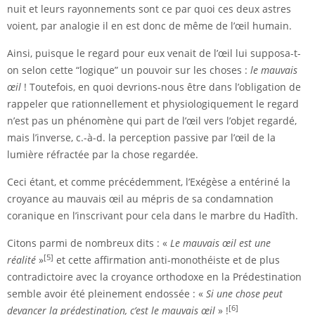
nuit et leurs rayonnements sont ce par quoi ces deux astres
voient, par analogie il en est donc de même de l’œil humain.
Ainsi, puisque le regard pour eux venait de l’œil lui supposa-t-
on selon cette “logique” un pouvoir sur les choses :
le mauvais
œil
! Toutefois, en quoi devrions-nous être dans l’obligation de
rappeler que rationnellement et physiologiquement le regard
n’est pas un phénomène qui part de l’œil vers l’objet regardé,
mais l’inverse, c.-à-d. la perception passive par l’œil de la
lumière réfractée par la chose regardée.
Ceci étant, et comme précédemment, l’Exégèse a entériné la
croyance au mauvais œil au mépris de sa condamnation
coranique en l’inscrivant pour cela dans le marbre du Hadîth.
Citons parmi de nombreux dits : «
Le mauvais œil est une
[5]
réalité
»
et cette affirmation anti-monothéiste et de plus
contradictoire avec la croyance orthodoxe en la Prédestination
semble avoir été pleinement endossée : «
Si une chose peut
[6]
devancer la prédestination, c’est le mauvais œil
» !