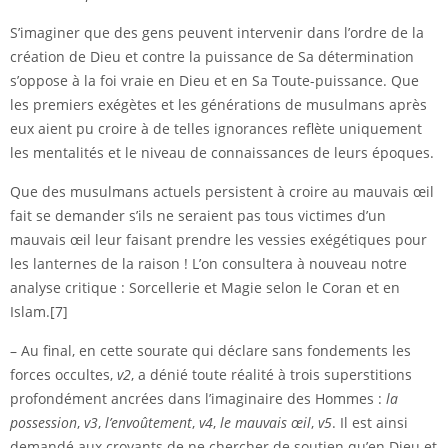
S’imaginer que des gens peuvent intervenir dans l’ordre de la
création de Dieu et contre la puissance de Sa détermination
s’oppose à la foi vraie en Dieu et en Sa Toute-puissance. Que
les premiers exégètes et les générations de musulmans après
eux aient pu croire à de telles ignorances reflète uniquement
les mentalités et le niveau de connaissances de leurs époques.
Que des musulmans actuels persistent à croire au mauvais œil
fait se demander s’ils ne seraient pas tous victimes d’un
mauvais œil leur faisant prendre les vessies exégétiques pour
les lanternes de la raison ! L’on consultera à nouveau notre
analyse critique : Sorcellerie et Magie selon le Coran et en
Islam.
[7]
– Au final, en cette sourate qui déclare sans fondements les
forces occultes,
v2
, a dénié toute réalité à trois superstitions
profondément ancrées dans l’imaginaire des Hommes :
la
possession
,
v3
,
l’envoûtement
,
v4
,
le mauvais œil
,
v5
. Il est ainsi
demandé aux croyants de ne chercher de soutien qu’en Dieu et