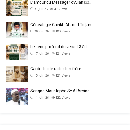
L’amour du Messager d’Allah ﷺ…
31 Juil 26
47
Views
Généalogie Cheikh Ahmed Tidjan…
29 Juin 26
100
Views
Le sens profond du verset 37 d…
17 Juin 26
124
Views
Garde-toi de railler ton frère…
15 Juin 26
121
Views
Serigne Moustapha Sy Al Amine…
11 Juin 26
122
Views