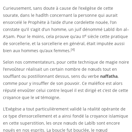
Curieusement, sans doute à cause de l’exégèse de cette
sourate, dans le hadîth concernant la personne qui aurait
ensorcelé le Prophète à l’aide d’une cordelette nouée, l’on
constate qu’il s’agit d’un homme, un juif dénommé Labīd ibn al–
e
A‘ṣam. Pour le moins, cela prouve qu’au II
siècle cette pratique
de sorcellerie, et la sorcellerie en général, était imputée aussi
[4]
bien aux hommes qu’aux femmes.
Selon nos commentateurs, pour cette technique de magie noire
l’envoûteur réalisait un certain nombre de nœuds tout en
soufflant ou postillonnant dessus, sens du verbe
naffatha
,
comme pour y insuffler de son pouvoir. Ce maléfice est alors
réputé envoûter celui contre lequel il est dirigé et c’est de cette
croyance que le
v4
témoigne.
L’Exégèse a tout particulièrement validé la réalité opérante de
ce type d’ensorcellement et a ainsi fondé la croyance islamique
en cette superstition, les onze nœuds de Labīb sont encore
noués en nos esprits. La boucle fut bouclée, le nœud