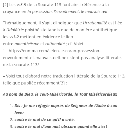
[2]
Les
vs3-5
de la Sourate 113 font ainsi référence à la
croyance en
la possession
,
l’envoûtement
,
le mauvais œil
.
Thématiquement, il s’agit d’indiquer que
l’irrationalité
est liée
à
l’idolâtrie
polythéiste tandis que de manière antithétique
les
vs1-2
mettent en évidence le lien
entre
monothéisme
et
rationalité
; cf. Volet
1 :
https://oumma.com/selon-le-coran-possession-
envoutement-et-mauvais-oeil-nexistent-pas-analyse-litterale-
de-la-sourate-113/
– Voici tout d’abord notre traduction littérale de la Sourate 113,
telle que publiée récemment
[3]
:
Au nom de Dieu, le Tout-Miséricorde, le Tout Miséricordieux
Dis : Je me réfugie auprès du Seigneur de l’Aube à son
lever
contre le mal de ce qu’Il a créé,
contre le mal d’une nuit obscure quand elle s’est