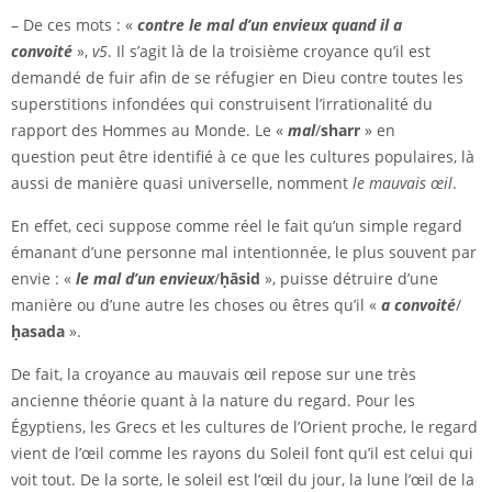
– De ces mots : «
contre le mal d’un envieux quand il a
convoité
»,
v5
. Il s’agit là de la troisième croyance qu’il est
demandé de fuir afin de se réfugier en Dieu contre toutes les
superstitions infondées qui construisent l’irrationalité du
rapport des Hommes au Monde. Le «
mal
/
sharr
» en
question peut être identifié à ce que les cultures populaires, là
aussi de manière quasi universelle, nomment
le mauvais œil
.
En effet, ceci suppose comme réel le fait qu’un simple regard
émanant d’une personne mal intentionnée, le plus souvent par
envie : «
le mal d’un envieux
/
ḥāsid
», puisse détruire d’une
manière ou d’une autre les choses ou êtres qu’il «
a convoité
/
ḥasada
».
De fait, la croyance au mauvais œil repose sur une très
ancienne théorie quant à la nature du regard. Pour les
Égyptiens, les Grecs et les cultures de l’Orient proche, le regard
vient de l’œil comme les rayons du Soleil font qu’il est celui qui
voit tout. De la sorte, le soleil est l’œil du jour, la lune l’œil de la