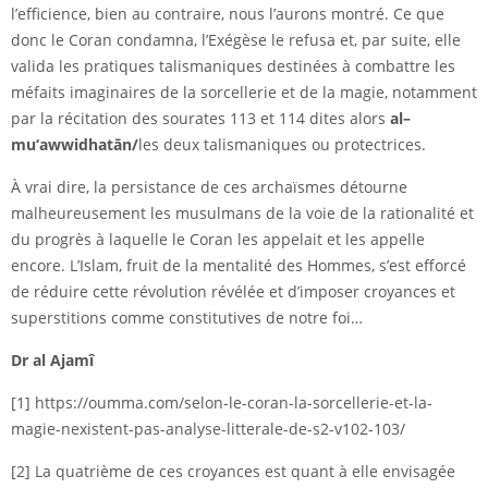
l’efficience, bien au contraire, nous l’aurons montré. Ce que
donc le Coran condamna, l’Exégèse le refusa et, par suite, elle
valida les pratiques talismaniques destinées à combattre les
méfaits imaginaires de la sorcellerie et de la magie, notamment
par la récitation des sourates 113 et 114 dites alors
al–
mu‘awwidhatān/
les deux talismaniques ou protectrices.
À vrai dire, la persistance de ces archaïsmes détourne
malheureusement les musulmans de la voie de la rationalité et
du progrès à laquelle le Coran les appelait et les appelle
encore. L’Islam, fruit de la mentalité des Hommes, s’est efforcé
de réduire cette révolution révélée et d’imposer croyances et
superstitions comme constitutives de notre foi…
Dr al Ajamî
[1]
https://oumma.com/selon-le-coran-la-sorcellerie-et-la-
magie-nexistent-pas-analyse-litterale-de-s2-v102-103/
[2] La quatrième de ces croyances est quant à elle envisagée