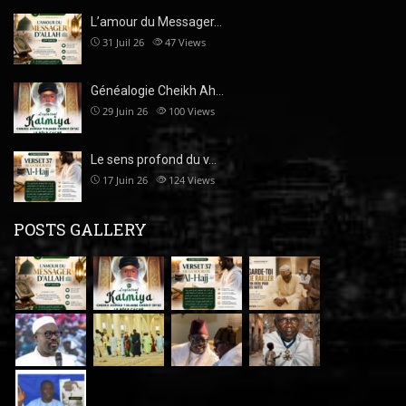
L’amour du Messager…
31 Juil 26
47
Views
Généalogie Cheikh Ah…
29 Juin 26
100
Views
Le sens profond du v…
17 Juin 26
124
Views
POSTS GALLERY