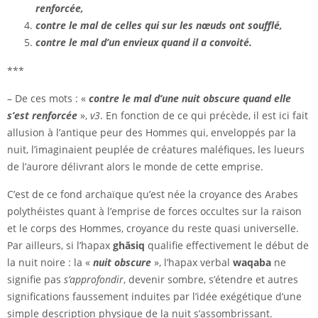
renforcée,
contre le mal de celles qui sur les nœuds ont soufflé,
contre le mal d’un envieux quand il a convoité.
***
– De ces mots : «
contre le mal d’une nuit obscure quand elle
s’est renforcée
»,
v3
. En fonction de ce qui précède, il est ici fait
allusion à l’antique peur des Hommes qui, enveloppés par la
nuit, l’imaginaient peuplée de créatures maléfiques, les lueurs
de l’aurore délivrant alors le monde de cette emprise.
C’est de ce fond archaïque qu’est née la croyance des Arabes
polythéistes quant à l’emprise de forces occultes sur la raison
et le corps des Hommes, croyance du reste quasi universelle.
Par ailleurs, si l’hapax
ghāsiq
qualifie effectivement le début de
la nuit noire : la «
nuit obscure
», l’hapax verbal
waqaba
ne
signifie pas
s’approfondir
, devenir sombre, s’étendre et autres
significations faussement induites par l’idée exégétique d’une
simple description physique de la nuit s’assombrissant.