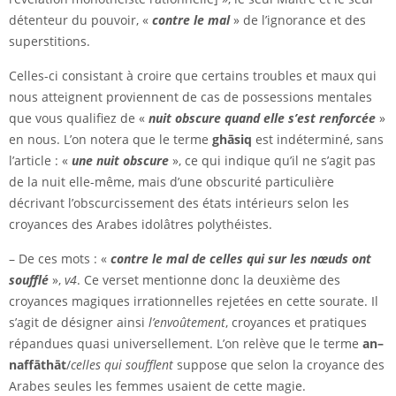
détenteur du pouvoir, «
contre le mal
» de l’ignorance et des
superstitions.
Celles-ci consistant à croire que certains troubles et maux qui
nous atteignent proviennent de cas de possessions mentales
que vous qualifiez de «
nuit obscure quand elle s’est renforcée
»
en nous. L’on notera que le terme
ghāsiq
est indéterminé, sans
l’article : «
une nuit obscure
», ce qui indique qu’il ne s’agit pas
de la nuit elle-même, mais d’une obscurité particulière
décrivant l’obscurcissement des états intérieurs selon les
croyances des Arabes idolâtres polythéistes.
– De ces mots : «
contre le mal de celles qui sur les nœuds ont
soufflé
»,
v4
. Ce verset mentionne donc la deuxième des
croyances magiques irrationnelles rejetées en cette sourate. Il
s’agit de désigner ainsi
l’envoûtement
, croyances et pratiques
répandues quasi universellement. L’on relève que le terme
an–
naffāthāt
/
celles qui soufflent
suppose que selon la croyance des
Arabes seules les femmes usaient de cette magie.