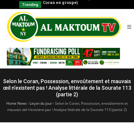
négal
Coran en groupe)
CHAYKH
Trending
SERIGNE BABA
الشّيخ
Selon le Coran, Possession, envoûtement et mauvais
œil n’existent pas ! Analyse littérale de la Sourate 113
(partie 2)
Home News
›
Leçon du jour
›
Selon le Coran, Possession, envoûtement et
mauvais œil n’existent pas ! Analyse littérale de la Sourate 113 (partie 2)