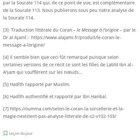
par la Sourate 114 qui, de ce point de vue, est complémentaire
de la Sourate 113. Nous publierons sous peu notre analyse de
la Sourate 114.
[3] Traduction littérale du Coran –
le Message à l’origine
– par le
Dr al Ajamî :
https://www.alajami.fr/produit/le-coran-le-
message-a-lorigine/
[4] Il semble bien que ceci fût remarqué puisque selon
certaines versions de ce récit ce sont les filles de Labīd ibn al–
A‘ṣam qui soufflèrent sur les nœuds…
[5] Hadîth rapporté par Muslim.
[6] Hadîth authentifié et rapporté par Ibn Ḥanbal.
[7]
https://oumma.com/selon-le-coran-la-sorcellerie-et-la-
magie-nexistent-pas-analyse-litterale-de-s2-v102-103/
Leçon du jour