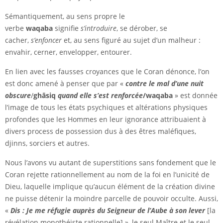
Sémantiquement, au sens propre le
verbe
waqaba
signifie
s’introduire
, se dérober, se
cacher,
s’enfoncer
et, au sens figuré au sujet d’un malheur :
envahir, cerner, envelopper, entourer.
En lien avec les fausses croyances que le Coran dénonce, l’on
est donc amené à penser que par «
contre le mal d’une nuit
obscure
/
ghāsiq
quand elle s’est renforcée
/waqaba
» est donnée
l’image de tous les états psychiques et altérations physiques
profondes que les Hommes en leur ignorance attribuaient à
divers process de possession dus à des êtres maléfiques,
djinns, sorciers et autres.
Nous l’avons vu autant de superstitions sans fondement que le
Coran rejette rationnellement au nom de la foi en l’unicité de
Dieu, laquelle implique qu’aucun élément de la création divine
ne puisse détenir la moindre parcelle de pouvoir occulte. Aussi,
«
Dis : Je me réfugie auprès du Seigneur de l’Aube à son lever
[la
révélation monothéiste rationnelle] », le seul Maître et le seul