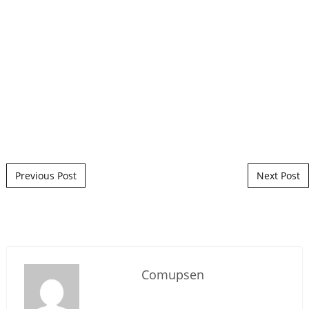
Post navigation
Previous Post
Next Post
Comupsen