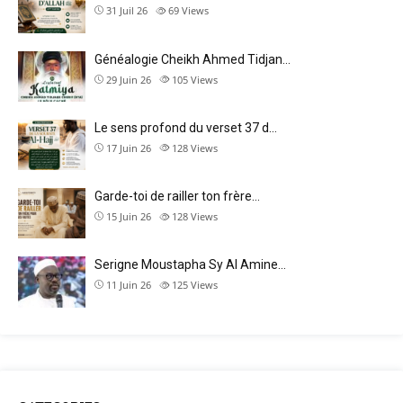
31 Juil 26
69
Views
Généalogie Cheikh Ahmed Tidjan…
29 Juin 26
105
Views
Le sens profond du verset 37 d…
17 Juin 26
128
Views
Garde-toi de railler ton frère…
15 Juin 26
128
Views
Serigne Moustapha Sy Al Amine…
11 Juin 26
125
Views