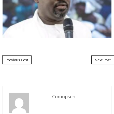
Post navigation
Previous Post
Next Post
Comupsen