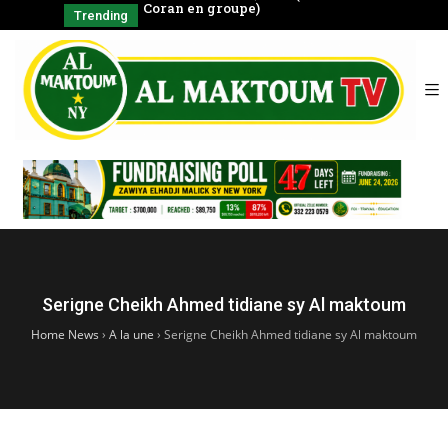
négal
Coran en groupe)
CHAYKH
Trending
SERIGNE BABA
الشّيخ
Serigne Cheikh Ahmed tidiane sy Al maktoum
Home News
›
A la une
›
Serigne Cheikh Ahmed tidiane sy Al maktoum