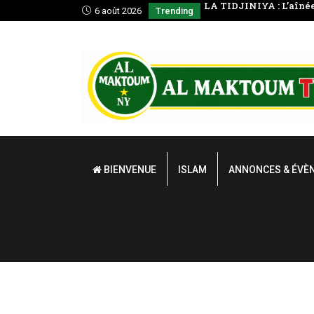
te: La prière en voyage
LA TIDJINIYA : L’aîné
6 août 2026
Trending
BIENVENUE
ISLAM
ANNONCES & ÉVÈ