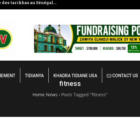
e des tarikhas au Sénégal…
Mudârassat al-Qurʼân (Étudier le
NEMENT
TIDIANYA
KHADRA TIDIANE USA
CONTACT US
fitness
Home News
›
Posts Tagged "fitness"