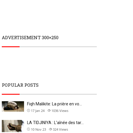
ADVERTISEMENT 300×250
POPULAR POSTS
Fiqh Malikite: La prière en vo…
17 Jan 24
1036
Views
LA TIDJINIYA : L’aînée des tar…
10 Nov 23
324
Views