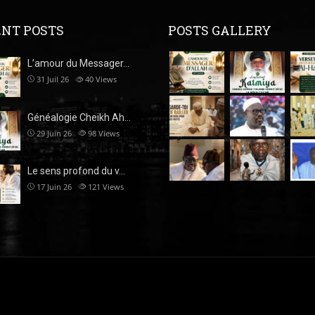
NT POSTS
POSTS GALLERY
L’amour du Messager…
31 Juil 26
40
Views
Généalogie Cheikh Ah…
29 Juin 26
98
Views
Le sens profond du v…
17 Juin 26
121
Views