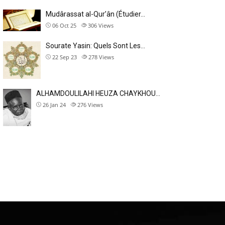
Mudârassat al-Qurʼân (Étudier…
06 Oct 25
306
Views
Sourate Yasin: Quels Sont Les…
22 Sep 23
278
Views
ALHAMDOULILAHI HEUZA CHAYKHOU…
26 Jan 24
276
Views