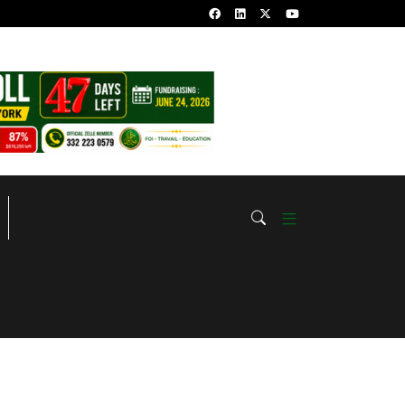
 Coran en groupe)…
Sourate Yasin: Quels Sont Les Bienfaits Et 