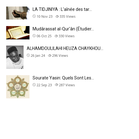
LA TIDJINIYA : L’aînée des tar…
10 Nov 23
335
Views
Mudârassat al-Qurʼân (Étudier…
06 Oct 25
330
Views
ALHAMDOULILAHI HEUZA CHAYKHOU…
26 Jan 24
296
Views
Sourate Yasin: Quels Sont Les…
22 Sep 23
287
Views