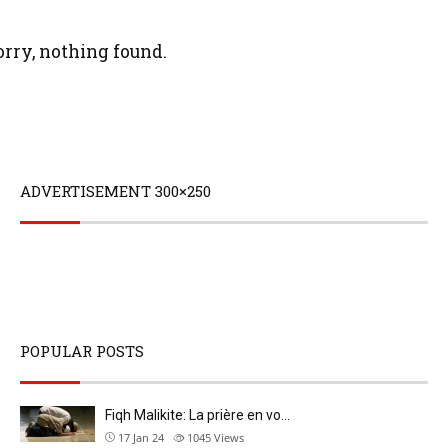
orry, nothing found.
ADVERTISEMENT 300×250
POPULAR POSTS
Fiqh Malikite: La prière en vo…
17 Jan 24
1045
Views