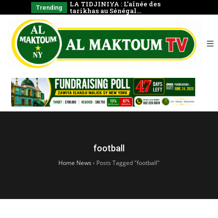
 La prière en
LA TIDJINIYA : L’aînée des
Mudârass
Trending
tarikhas au Sénégal…
Coran e
football
Home News
›
Posts Tagged "football"