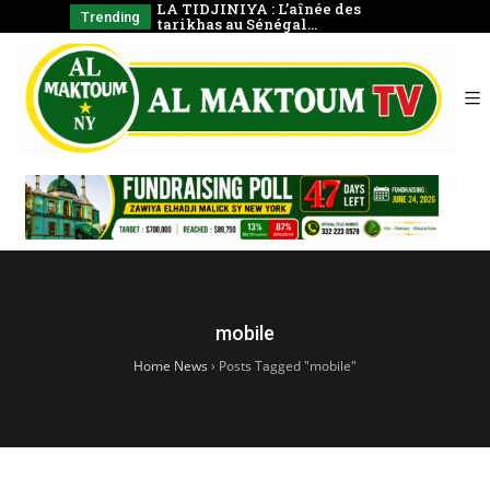
 La prière en
LA TIDJINIYA : L’aînée des
Mudârass
Trending
tarikhas au Sénégal…
Coran e
mobile
Home News
›
Posts Tagged "mobile"