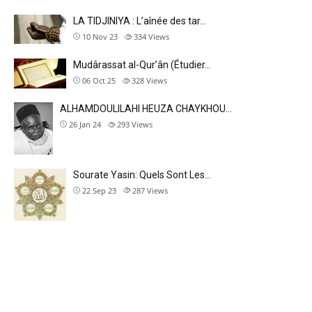
LA TIDJINIYA : L’aînée des tar…
10 Nov 23
334
Views
Mudârassat al-Qurʼân (Étudier…
06 Oct 25
328
Views
ALHAMDOULILAHI HEUZA CHAYKHOU…
26 Jan 24
293
Views
Sourate Yasin: Quels Sont Les…
22 Sep 23
287
Views