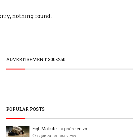
orry, nothing found.
ADVERTISEMENT 300×250
POPULAR POSTS
Fiqh Malikite: La prière en vo…
17 Jan 24
1041
Views