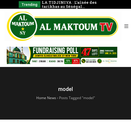
 La prière en
LA TIDJINIYA : L’aînée des
Mudârass
Trending
tarikhas au Sénégal…
Coran e
model
Home News
›
Posts Tagged "model"