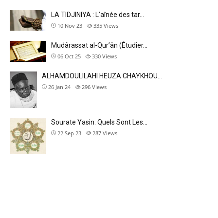
LA TIDJINIYA : L’aînée des tar…
10 Nov 23
335
Views
Mudârassat al-Qurʼân (Étudier…
06 Oct 25
330
Views
ALHAMDOULILAHI HEUZA CHAYKHOU…
26 Jan 24
296
Views
Sourate Yasin: Quels Sont Les…
22 Sep 23
287
Views