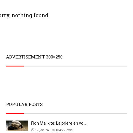
orry, nothing found.
ADVERTISEMENT 300×250
POPULAR POSTS
Fiqh Malikite: La prière en vo…
17 Jan 24
1045
Views