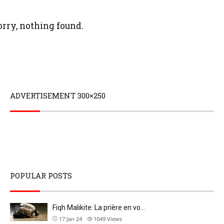
orry, nothing found.
ADVERTISEMENT 300×250
POPULAR POSTS
Fiqh Malikite: La prière en vo…
17 Jan 24
1049
Views