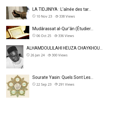
LA TIDJINIYA : L’aînée des tar…
10 Nov 23
338
Views
Mudârassat al-Qurʼân (Étudier…
06 Oct 25
336
Views
ALHAMDOULILAHI HEUZA CHAYKHOU…
26 Jan 24
300
Views
Sourate Yasin: Quels Sont Les…
22 Sep 23
291
Views