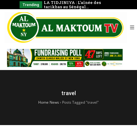
 La prière en
LA TIDJINIYA : L’aînée des
Mudârass
Trending
tarikhas au Sénégal…
Coran e
travel
Home News
›
Posts Tagged "travel"