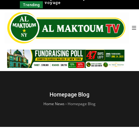
ertus Magiques A
voyage
tarikhas
Trending
Homepage Blog
Home News
›
Homepage Blog