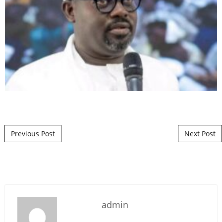
Post navigation
Previous Post
Next Post
admin