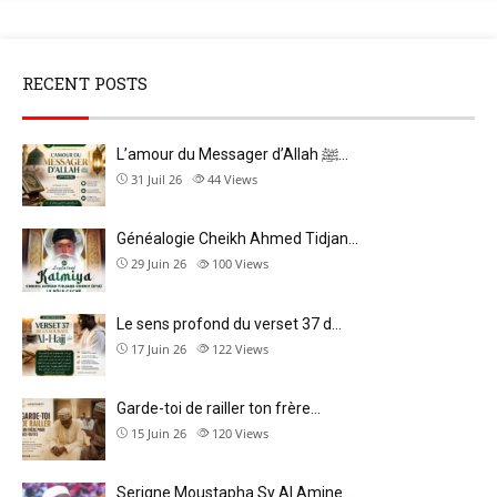
RECENT POSTS
L’amour du Messager d’Allah ﷺ…
31 Juil 26
44
Views
Généalogie Cheikh Ahmed Tidjan…
29 Juin 26
100
Views
Le sens profond du verset 37 d…
17 Juin 26
122
Views
Garde-toi de railler ton frère…
15 Juin 26
120
Views
Serigne Moustapha Sy Al Amine…