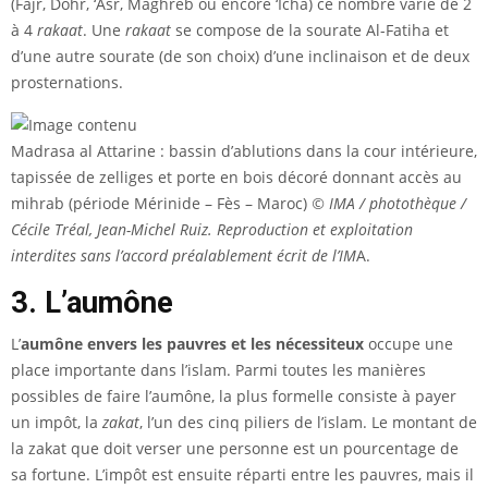
(Fajr, Dohr, ‘Asr, Maghreb ou encore ‘Icha) ce nombre varie de 2
à 4
rakaat
. Une
rakaat
se compose de la sourate Al-Fatiha et
d’une autre sourate (de son choix) d’une inclinaison et de deux
prosternations.
Madrasa al Attarine : bassin d’ablutions dans la cour intérieure,
tapissée de zelliges et porte en bois décoré donnant accès au
mihrab (période Mérinide – Fès – Maroc)
© IMA / photothèque /
Cécile Tréal, Jean-Michel Ruiz. Reproduction et exploitation
interdites sans l’accord préalablement écrit de l’IM
A.
3. L’aumône
L’
aumône envers les pauvres et les nécessiteux
occupe une
place importante dans l’islam. Parmi toutes les manières
possibles de faire l’aumône, la plus formelle consiste à payer
un impôt, la
zakat
, l’un des cinq piliers de l’islam. Le montant de
la zakat que doit verser une personne est un pourcentage de
sa fortune. L’impôt est ensuite réparti entre les pauvres, mais il