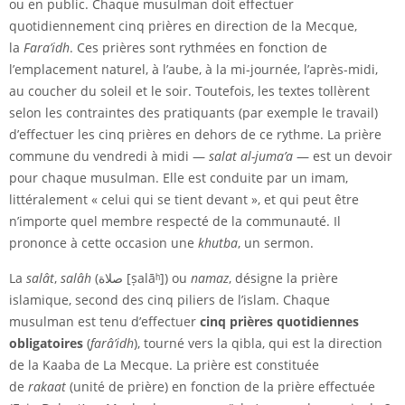
ou en public. Chaque musulman doit effectuer
quotidiennement cinq prières en direction de la Mecque,
la
Fara’idh
. Ces prières sont rythmées en fonction de
l’emplacement naturel, à l’aube, à la mi-journée, l’après-midi,
au coucher du soleil et le soir. Toutefois, les textes tollèrent
selon les contraintes des pratiquants (par exemple le travail)
d’effectuer les cinq prières en dehors de ce rythme. La
prière
commune
du vendredi à midi —
salat al-juma’a
— est un devoir
pour chaque musulman. Elle est conduite par un
imam
,
littéralement « celui qui se tient devant », et qui peut être
n’importe quel membre respecté de la communauté. Il
prononce à cette occasion une
khutba
, un sermon.
La
salât
,
salâh
(صلاة [ṣalāʰ]) ou
namaz
, désigne la prière
islamique, second des cinq piliers de l’islam. Chaque
musulman est tenu d’effectuer
cinq prières quotidiennes
obligatoires
(
farâ’idh
), tourné vers la qibla, qui est la direction
de la Kaaba de
La Mecque
. La prière est constituée
de
rakaat
(unité de prière) en fonction de la prière effectuée