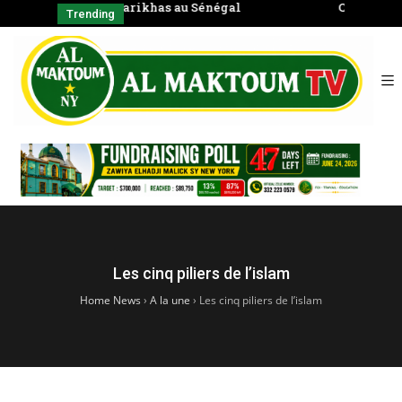
négal
Coran en groupe)
CHAYKH
Trending
SERIGNE BABA
الشّيخ
Les cinq piliers de l’islam
Home News
›
A la une
›
Les cinq piliers de l’islam