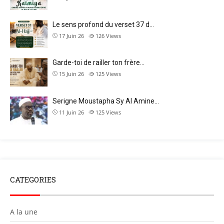
Le sens profond du verset 37 d…
17 Juin 26
126
Views
Garde-toi de railler ton frère…
15 Juin 26
125
Views
Serigne Moustapha Sy Al Amine…
11 Juin 26
125
Views
CATEGORIES
A la une