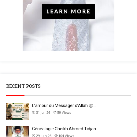
RECENT POSTS
L’amour du Messager d’Allah ﷺ…
31 Juil 26
59
Views
Généalogie Cheikh Ahmed Tidjan…
29 Juin 26
104
Views