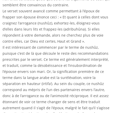
semblent être convaincus du contraire.
Le verset souvent avancé comme permettant à l’époux de
frapper son épouse énonce ceci : « Et quant à celles dont vous
craignez l’arrogance (nushûz), exhortez-les, éloignez-vous
d’elles dans leurs lits et frappez-les (adribuhûna). Si elles
répondent à votre demande, alors ne cherchez plus de voie
contre elles, car Dieu est certes, Haut et Grand ».
Il est intéressant de commencer par le terme de nushûz,
puisque c’est de là que découle le reste des recommandations
prescrites par le verset. Ce terme est généralement interprété,
et traduit, comme la désobéissance et l’insubordination de
l’épouse envers son mari. Or, la signification première de ce
terme dans la langue arabe est la surélévation, voire la
séparation en hauteur (irtifa‘). Au sein du couple, ce nushûz
correspond au mépris de l’un des partenaires envers l’autre,
donc à de l’arrogance ou de l’animosité réciproque. Il est assez
étonnant de voir ce terme changer de sens et être traduit
autrement quand il s’agit de l’époux, malgré le fait qu’il s’agisse