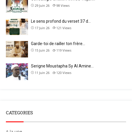
29 Juin 26
98
Views
Le sens profond du verset 37 d…
17 Juin 26
121
Views
Garde-toi de railler ton frère…
15 Juin 26
119
Views
Serigne Moustapha Sy Al Amine…
11 Juin 26
120
Views
CATEGORIES
A la une