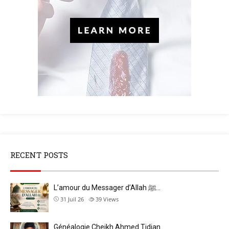
RECENT POSTS
L’amour du Messager d’Allah ﷺ…
31 Juil 26
39
Views
Généalogie Cheikh Ahmed Tidjan…