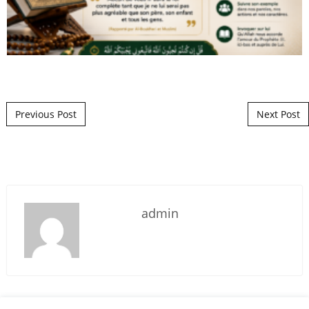
Post navigation
Previous Post
Next Post
admin